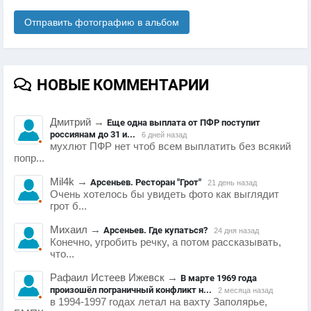
Отправить фотографию в альбом
НОВЫЕ КОММЕНТАРИИ
Дмитрий
→
Еще одна выплата от ПФР поступит
россиянам до 31 и...
6 дней назад
мухлют ПФР нет чтоб всем выплатить без всякий
попр...
Mil4k
→
Арсеньев. Ресторан "Грот"
21 день назад
Очень хотелось бы увидеть фото как выглядит
грот б...
Михаил
→
Арсеньев. Где купаться?
24 дня назад
Конечно, угробить речку, а потом рассказывать,
что...
Рафаил Истеев Ижевск
→
В марте 1969 года
произошёл пограничный конфликт н...
2 месяца назад
в 1994-1997 годах летал на вахту Заполярье,