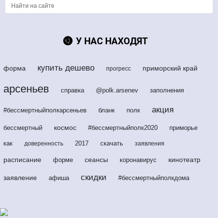
У НАС НАХОДЯТ
купить дешево
форма
приморский край
прогресс
арсеньев
справка
@polk.arsenev
заполнения
акция
#бессмертныйполкарсеньев
бланк
полк
космос
бессмертный
#бессмертныйполк2020
приморье
как
2017
скачать
доверенность
заявления
расписание
сеансы
кинотеатр
форме
коронавирус
скидки
заявление
афиша
#бессмертныйполкдома