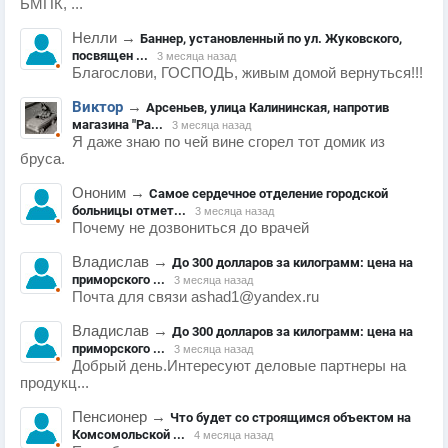
БМПК, ...
Нелли
→
Баннер, установленный по ул. Жуковского,
посвящен ...
3 месяца назад
Благослови, ГОСПОДЬ, живым домой вернуться!!!
Виктор
→
Арсеньев, улица Калининская, напротив
магазина "Ра...
3 месяца назад
Я даже знаю по чей вине сгорел тот домик из
бруса.
Ононим
→
Самое сердечное отделение городской
больницы отмет...
3 месяца назад
Почему не дозвониться до врачей
Владислав
→
До 300 долларов за килограмм: цена на
приморского ...
3 месяца назад
Почта для связи ashad1@yandex.ru
Владислав
→
До 300 долларов за килограмм: цена на
приморского ...
3 месяца назад
Добрый день.Интересуют деловые партнеры на
продукц...
Пенсионер
→
Что будет со строящимся объектом на
Комсомольской ...
4 месяца назад