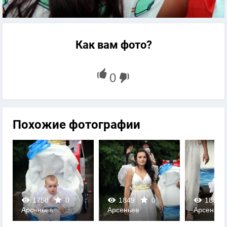
Как вам фото?
Похожие фотографии
1849
0
1808
0
1765
Арсеньев
Арсеньев
Арсеньев
0
0
0