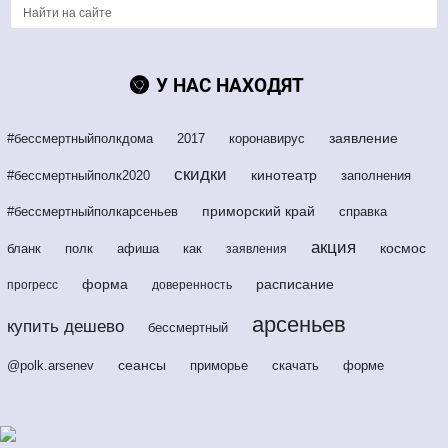
У НАС НАХОДЯТ
заявление
#бессмертныйполкдома
2017
коронавирус
скидки
кинотеатр
#бессмертныйполк2020
заполнения
приморский край
#бессмертныйполкарсеньев
справка
акция
космос
бланк
полк
афиша
как
заявления
форма
расписание
прогресс
доверенность
арсеньев
купить дешево
бессмертный
сеансы
@polk.arsenev
приморье
скачать
форме