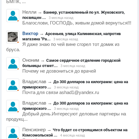
БМПК, ...
Нелли
→
Баннер, установленный по ул. Жуковского,
посвящен ...
3 месяца назад
Благослови, ГОСПОДЬ, живым домой вернуться!!!
Виктор
→
Арсеньев, улица Калининская, напротив
магазина "Ра...
3 месяца назад
Я даже знаю по чей вине сгорел тот домик из
бруса.
Ононим
→
Самое сердечное отделение городской
больницы отмет...
3 месяца назад
Почему не дозвониться до врачей
Владислав
→
До 300 долларов за килограмм: цена на
приморского ...
3 месяца назад
Почта для связи ashad1@yandex.ru
Владислав
→
До 300 долларов за килограмм: цена на
приморского ...
3 месяца назад
Добрый день.Интересуют деловые партнеры на
продукц...
Пенсионер
→
Что будет со строящимся объектом на
Комсомольской ...
4 месяца назад