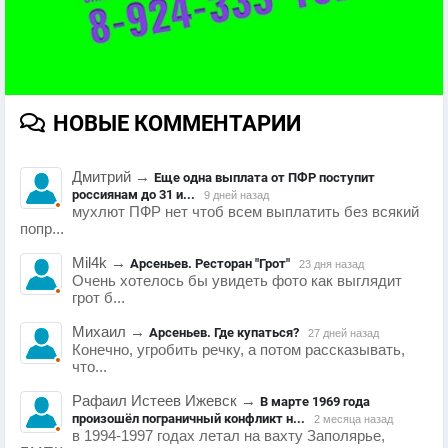
НОВЫЕ КОММЕНТАРИИ
Дмитрий
→
Еще одна выплата от ПФР поступит
россиянам до 31 и...
9 дней назад
мухлют ПФР нет чтоб всем выплатить без всякий
попр...
Mil4k
→
Арсеньев. Ресторан "Грот"
23 дня назад
Очень хотелось бы увидеть фото как выглядит
грот б...
Михаил
→
Арсеньев. Где купаться?
27 дней назад
Конечно, угробить речку, а потом рассказывать,
что...
Рафаил Истеев Ижевск
→
В марте 1969 года
произошёл пограничный конфликт н...
2 месяца назад
в 1994-1997 годах летал на вахту Заполярье,