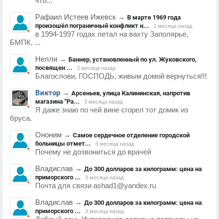
что...
Рафаил Истеев Ижевск
→
В марте 1969 года
произошёл пограничный конфликт н...
2 месяца назад
в 1994-1997 годах летал на вахту Заполярье,
БМПК, ...
Нелли
→
Баннер, установленный по ул. Жуковского,
посвящен ...
3 месяца назад
Благослови, ГОСПОДЬ, живым домой вернуться!!!
Виктор
→
Арсеньев, улица Калининская, напротив
магазина "Ра...
3 месяца назад
Я даже знаю по чей вине сгорел тот домик из
бруса.
Ононим
→
Самое сердечное отделение городской
больницы отмет...
3 месяца назад
Почему не дозвониться до врачей
Владислав
→
До 300 долларов за килограмм: цена на
приморского ...
3 месяца назад
Почта для связи ashad1@yandex.ru
Владислав
→
До 300 долларов за килограмм: цена на
приморского ...
3 месяца назад