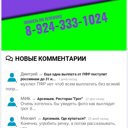
НОВЫЕ КОММЕНТАРИИ
Дмитрий
→
Еще одна выплата от ПФР поступит
россиянам до 31 и...
7 дней назад
мухлют ПФР нет чтоб всем выплатить без всякий
попр...
Mil4k
→
Арсеньев. Ресторан "Грот"
22 дня назад
Очень хотелось бы увидеть фото как выглядит
грот б...
Михаил
→
Арсеньев. Где купаться?
25 дней назад
Конечно, угробить речку, а потом рассказывать,