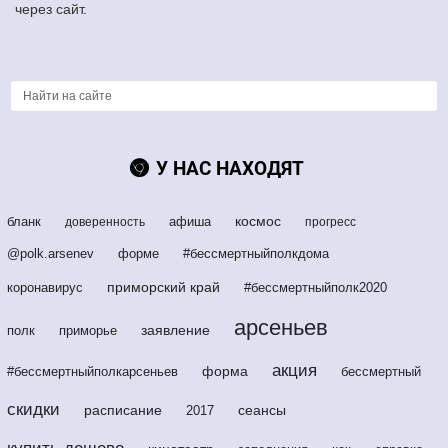
через сайт.
У НАС НАХОДЯТ
космос
бланк
афиша
доверенность
прогресс
@polk.arsenev
форме
#бессмертныйполкдома
приморский край
коронавирус
#бессмертныйполк2020
арсеньев
заявление
полк
приморье
акция
форма
#бессмертныйполкарсеньев
бессмертный
скидки
расписание
сеансы
2017