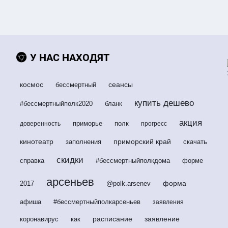
У НАС НАХОДЯТ
космос
сеансы
бессмертный
купить дешево
#бессмертныйполк2020
бланк
акция
приморье
полк
доверенность
прогресс
кинотеатр
приморский край
заполнения
скачать
скидки
справка
#бессмертныйполкдома
форме
арсеньев
форма
2017
@polk.arsenev
афиша
#бессмертныйполкарсеньев
заявления
расписание
заявление
коронавирус
как