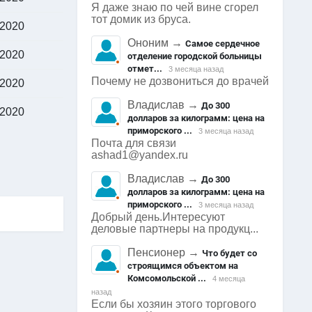
Я даже знаю по чей вине сгорел
тот домик из бруса.
.2020
Ононим
→
Самое сердечное
.2020
отделение городской больницы
отмет...
3 месяца назад
Почему не дозвониться до врачей
.2020
Владислав
→
До 300
.2020
долларов за килограмм: цена на
приморского ...
3 месяца назад
Почта для связи
ashad1@yandex.ru
Владислав
→
До 300
долларов за килограмм: цена на
приморского ...
3 месяца назад
Добрый день.Интересуют
деловые партнеры на продукц...
Пенсионер
→
Что будет со
строящимся объектом на
Комсомольской ...
4 месяца
назад
Если бы хозяин этого торгового