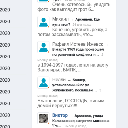
Очень хотелось бы увидеть
фото как выглядит грот б...
.2020
Михаил
→
Арсеньев. Где
.2020
купаться?
24 дня назад
Конечно, угробить речку, а
.2020
потом рассказывать, что...
Рафаил Истеев Ижевск
→
.2020
В марте 1969 года произошёл
пограничный конфликт н...
2
.2020
месяца назад
в 1994-1997 годах летал на вахту
.2020
Заполярье, БМПК, ...
Нелли
→
.2020
Баннер,
установленный по ул.
Жуковского, посвящен ...
3
.2020
месяца назад
Благослови, ГОСПОДЬ, живым
.2020
домой вернуться!!!
Виктор
.2020
→
Арсеньев, улица
Калининская, напротив магазина
"Ра...
3 месяца назад
.2020