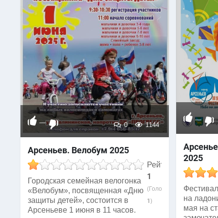
—
—
0
1144
Арсенье
Арсеньев. Велобум 2025
2025
Рейтинг
1
Городская семейная велогонка
Фестивал
(Голосов:
«Велобум», посвященная «Дню
на ладон
защиты детей», состоится в
1
)
мая на с
Арсеньеве 1 июня в 11 часов.
замечате