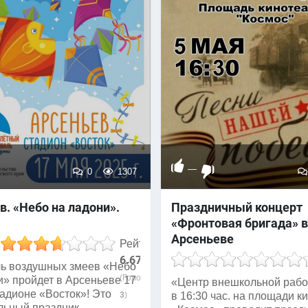
—
0
1307
в. «Небо на ладони».
Праздничный концерт
«Фронтовая бригада» в
Арсеньеве
Рейтинг
6.67
ь воздушных змеев «Небо
(Голосов:
и» пройдет в Арсеньеве 17
«Центр внешкольной рабо
тадионе «Восток»! Это
3
)
в 16:30 час. на площади к
льный праздник,