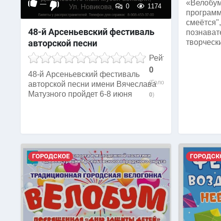
«Велобум
—
0
1174
программ
смеётся",
48-й Арсеньевский фестиваль
познават
авторской песни
творческ
Рейтинг
0
48-й Арсеньевский фестиваль
(Голосов:
авторской песни имени Вячеслава
Матузного пройдет 6-8 июня
0
)
ГОРОДСКОЕ
ГОРОДСК