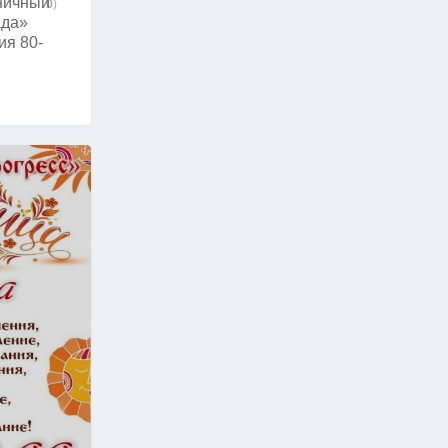
ничный
0
)
ада»
я 80-