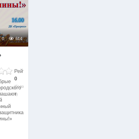
0
614
»
Рейтинг
0
обрые
(Голосов:
ородского
глашают
0
)
й
ичный
защитника
ины!»