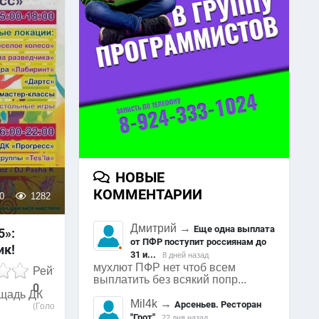
НОВЫЕ
КОММЕНТАРИИ
0
1282
Дмитрий
→
Еще одна выплата
5»:
от ПФР поступит россиянам до
ик!
31 и...
8 дней назад
мухлют ПФР нет чтоб всем
Рейтинг
выплатить без всякий попр...
0
ощадь ДК
Mil4k
→
Арсеньев. Ресторан
(Голосов:
"Грот"
22 дня назад