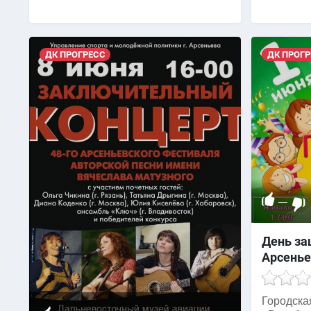
ДК ПРОГРЕСС
ДК ПРОГР
—
День за
Арсенье
Городска