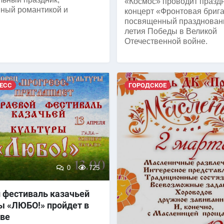
«Космос» проводит празд
ный романтикой и
концерт «Фронтовая бриг
посвященный праздновани
летия Победы в Великой
Отечественной войне.
ЕСС
ГОРОДСКОЕ
0
725
 фестиваль казачьей
ы «ЛЮБО!» пройдет в
ве