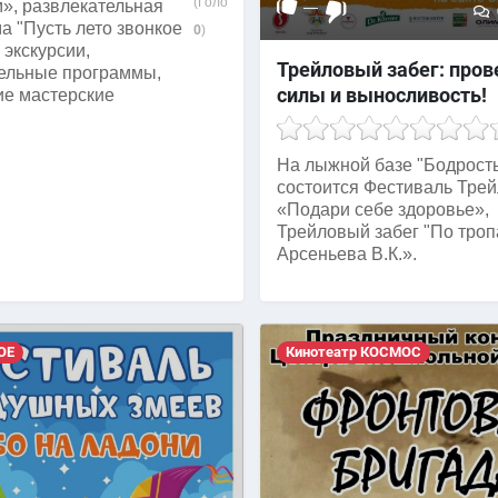
(Голосов:
», развлекательная
—
а "Пусть лето звонкое
0
)
 экскурсии,
Трейловый забег: пров
ельные программы,
силы и выносливость!
ие мастерские
На лыжной базе "Бодрость
состоится Фестиваль Тре
«Подари себе здоровье»,
Трейловый забег "По тро
Арсеньева В.К.».
ОЕ
Кинотеатр КОСМОС