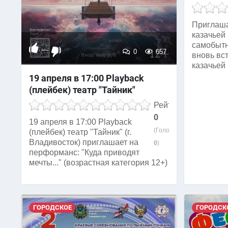
Приглаша
казачьей 
самобытн
—
0
657
вновь вс
казачьей
19 апреля в 17:00 Playback
(плейбек) театр "Тайник"
Рейтинг
0
19 апреля в 17:00 Playback
(Голосов:
(плейбек) театр "Тайник" (г.
Владивосток) приглашает на
0
)
перформанс: "Куда приводят
мечты..." (возрастная категория 12+)
ГОРОДСКОЕ
ГОРОДСК