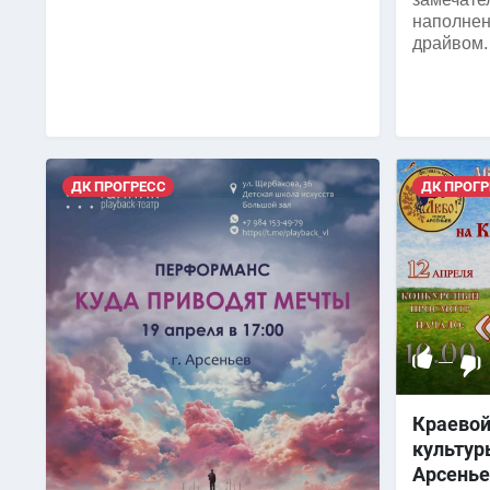
наполнен
драйвом.
ДК ПРОГРЕСС
ДК ПРОГР
—
Краевой
культур
Арсенье