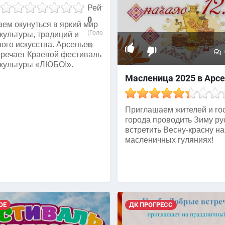
Рейтинг
0
ем окунуться в яркий мир
(Голосов:
культуры, традиций и
ого искусства. Арсеньев
0
)
—
тречает Краевой фестиваль
 культуры «ЛЮБО!».
Масленица 2025 в Арс
Приглашаем жителей и го
города проводить Зиму ру
встретить Весну-красну на
масленичных гуляниях!
ОЕ
ДК ПРОГРЕСС