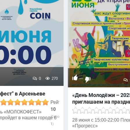
0
270
—
фест" в Арсеньеве
«День Молодёжи – 202
приглашаем на праздн
Рейтинг
10
аль «МОЛОКОФЕСТ»
(Голосов:
пройдет в нашем городе 6
​28 июня с 15:00-22:00 Пл
1
)
«Прогресс»