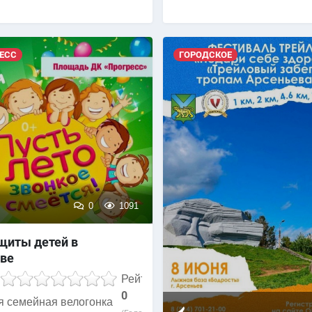
ЕСС
ГОРОДСКОЕ
0
1091
щиты детей в
ве
Рейтинг
0
я семейная велогонка