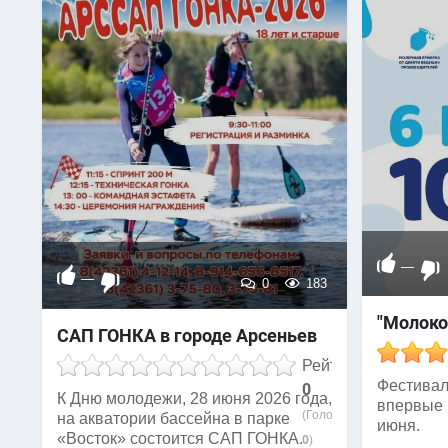
—
—
0
183
"Молоко
САП ГОНКА в городе Арсеньев
Рейтинг
​Фестив
0
К Дню молодежи, 28 июня 2026 года,
впервые 
(Голосов:
на акватории бассейна в парке
июня.
«Восток» состоится САП ГОНКА.
0
)