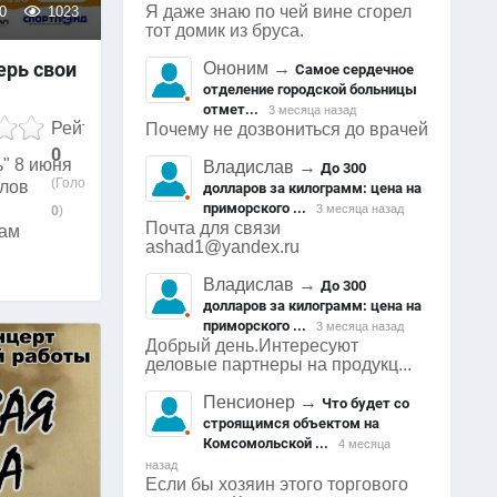
Я даже знаю по чей вине сгорел
0
1023
тот домик из бруса.
ерь свои
Ононим
→
Самое сердечное
отделение городской больницы
отмет...
3 месяца назад
Рейтинг
Почему не дозвониться до врачей
0
" 8 июня
Владислав
→
До 300
(Голосов:
йлов
долларов за килограмм: цена на
приморского ...
3 месяца назад
0
)
Почта для связи
пам
ashad1@yandex.ru
Владислав
→
До 300
долларов за килограмм: цена на
приморского ...
3 месяца назад
Добрый день.Интересуют
деловые партнеры на продукц...
Пенсионер
→
Что будет со
строящимся объектом на
Комсомольской ...
4 месяца
назад
Если бы хозяин этого торгового