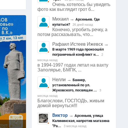
0
)
Очень хотелось бы увидеть
фото как выглядит грот б...
Михаил
→
Арсеньев. Где
купаться?
26 дней назад
Конечно, угробить речку, а
потом рассказывать, что...
Рафаил Истеев Ижевск
→
В марте 1969 года произошёл
пограничный конфликт н...
2
месяца назад
в 1994-1997 годах летал на вахту
Заполярье, БМПК, ...
Нелли
→
Баннер,
установленный по ул.
Жуковского, посвящен ...
3
месяца назад
Благослови, ГОСПОДЬ, живым
домой вернуться!!!
Виктор
→
Арсеньев, улица
Калининская, напротив магазина
"Ра...
3 месяца назад