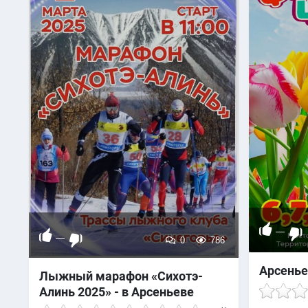
—
—
0
786
Арсенье
Лыжный марафон «Сихотэ-
Алинь 2025» - в Арсеньеве