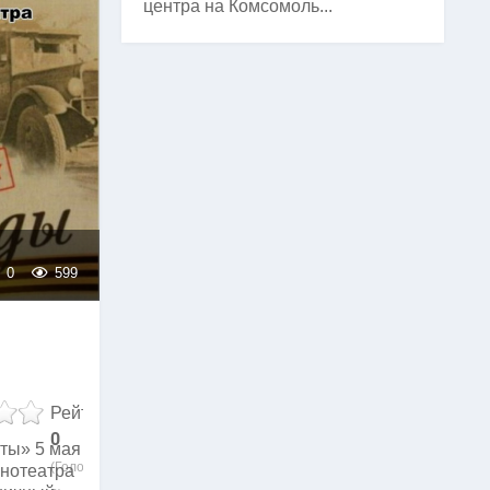
центра на Комсомоль...
0
599
Рейтинг
0
ты» 5 мая
(Голосов:
инотеатра