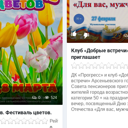
—
Клуб «Добрые встречи
приглашает
ДК «Прогресс» и клуб «Д
встречи» Арсеньевского г
Совета пенсионеров при
жителей города возрастно
0
524
категории 50 + на праздн
вечер, посвященный Дню 
Отечества «Для вас, мужч
в. Фестиваль цветов.
Рейтинг
0