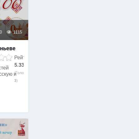
0
1115
еньеве
Рейтинг
5.33
стей
(Голосов:
сскую и
3
)