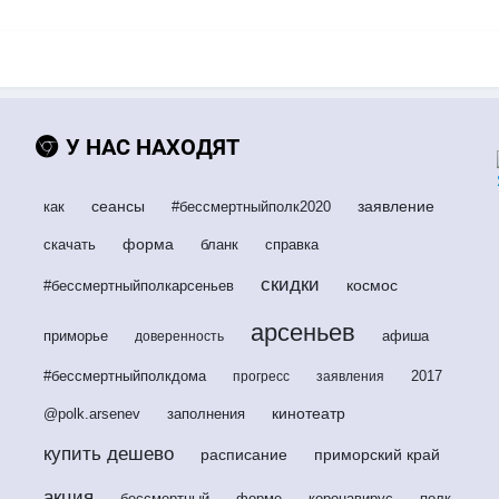
У НАС НАХОДЯТ
сеансы
заявление
как
#бессмертныйполк2020
форма
скачать
бланк
справка
скидки
космос
#бессмертныйполкарсеньев
арсеньев
приморье
афиша
доверенность
#бессмертныйполкдома
2017
прогресс
заявления
кинотеатр
@polk.arsenev
заполнения
купить дешево
расписание
приморский край
акция
бессмертный
форме
коронавирус
полк