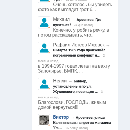
Очень хотелось бы увидеть
фото как выглядит грот б...
Михаил
→
Арсеньев. Где
купаться?
24 дня назад
Конечно, угробить речку, а
потом рассказывать, что...
Рафаил Истеев Ижевск
→
В марте 1969 года произошёл
пограничный конфликт н...
2
месяца назад
в 1994-1997 годах летал на вахту
Заполярье, БМПК, ...
Нелли
→
Баннер,
установленный по ул.
Жуковского, посвящен ...
3
месяца назад
Благослови, ГОСПОДЬ, живым
домой вернуться!!!
Виктор
→
Арсеньев, улица
Калининская, напротив магазина
"Ра...
3 месяца назад