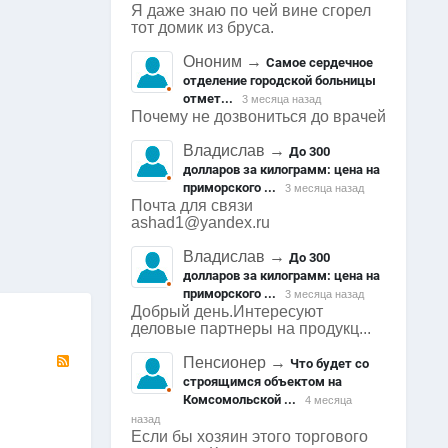
Я даже знаю по чей вине сгорел
тот домик из бруса.
Ононим
→
Самое сердечное
отделение городской больницы
отмет...
3 месяца назад
Почему не дозвониться до врачей
Владислав
→
До 300
долларов за килограмм: цена на
приморского ...
3 месяца назад
Почта для связи
1581
0
1568
0
1606
ashad1@yandex.ru
Арсеньев
Арсеньев
Арсеньев
0
0
0
Владислав
→
До 300
долларов за килограмм: цена на
приморского ...
3 месяца назад
Добрый день.Интересуют
деловые партнеры на продукц...
RSS
Пенсионер
→
Что будет со
строящимся объектом на
Комсомольской ...
4 месяца
назад
Если бы хозяин этого торгового