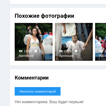
Похожие фотографии
0
1849
0
1806
0
1
Арсеньев
Арсеньев
Арс
0
0
Комментарии
Написать комментарий
Нет комментариев. Ваш будет первым!