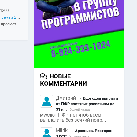
1200
День семьи 2016. Арсеньев
1557 просмотров
НОВЫЕ
КОММЕНТАРИИ
Дмитрий
→
Еще одна выплата
от ПФР поступит россиянам до
31 и...
6 дней назад
мухлют ПФР нет чтоб всем
выплатить без всякий попр...
Mil4k
→
Арсеньев. Ресторан
"Грот"
21 день назад