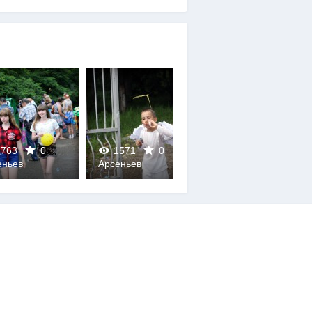
763
0
1571
0
1604
0
еньев
Арсеньев
Арсеньев
0
0
0