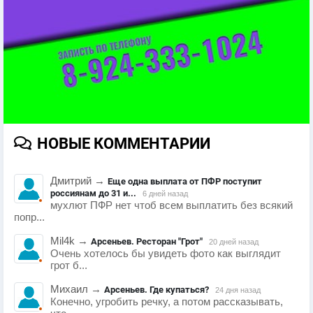
НОВЫЕ КОММЕНТАРИИ
Дмитрий
→
Еще одна выплата от ПФР поступит
россиянам до 31 и...
6 дней назад
мухлют ПФР нет чтоб всем выплатить без всякий
попр...
Mil4k
→
Арсеньев. Ресторан "Грот"
20 дней назад
Очень хотелось бы увидеть фото как выглядит
грот б...
Михаил
→
Арсеньев. Где купаться?
24 дня назад
Конечно, угробить речку, а потом рассказывать,