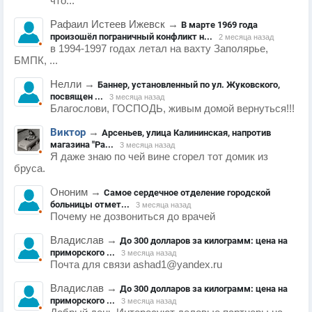
что...
Рафаил Истеев Ижевск
→
В марте 1969 года
произошёл пограничный конфликт н...
2 месяца назад
в 1994-1997 годах летал на вахту Заполярье,
БМПК, ...
Нелли
→
Баннер, установленный по ул. Жуковского,
посвящен ...
3 месяца назад
Благослови, ГОСПОДЬ, живым домой вернуться!!!
Виктор
→
Арсеньев, улица Калининская, напротив
магазина "Ра...
3 месяца назад
Я даже знаю по чей вине сгорел тот домик из
бруса.
Ононим
→
Самое сердечное отделение городской
больницы отмет...
3 месяца назад
Почему не дозвониться до врачей
Владислав
→
До 300 долларов за килограмм: цена на
приморского ...
3 месяца назад
Почта для связи ashad1@yandex.ru
Владислав
→
До 300 долларов за килограмм: цена на
приморского ...
3 месяца назад