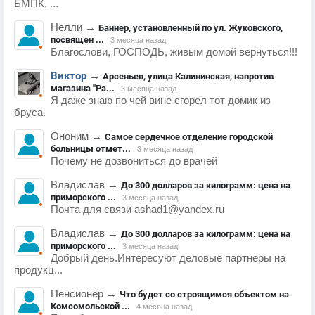
БМПК, ...
Нелли
→
Баннер, установленный по ул. Жуковского,
посвящен ...
3 месяца назад
Благослови, ГОСПОДЬ, живым домой вернуться!!!
Виктор
→
Арсеньев, улица Калининская, напротив
магазина "Ра...
3 месяца назад
Я даже знаю по чей вине сгорел тот домик из
бруса.
Ононим
→
Самое сердечное отделение городской
больницы отмет...
3 месяца назад
Почему не дозвониться до врачей
Владислав
→
До 300 долларов за килограмм: цена на
приморского ...
3 месяца назад
Почта для связи ashad1@yandex.ru
Владислав
→
До 300 долларов за килограмм: цена на
приморского ...
3 месяца назад
Добрый день.Интересуют деловые партнеры на
продукц...
Пенсионер
→
Что будет со строящимся объектом на
Комсомольской ...
4 месяца назад