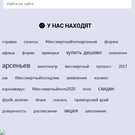
У НАС НАХОДЯТ
сеансы
форма
справка
#бессмертныйполкарсеньев
купить дешево
афиша
форме
приморье
заявления
арсеньев
кинотеатр
бессмертный
2017
прогресс
заявление
космос
как
#бессмертныйполкдома
скидки
коронавирус
#бессмертныйполк2020
полк
приморский край
@polk.arsenev
бланк
скачать
акция
расписание
заполнения
доверенность