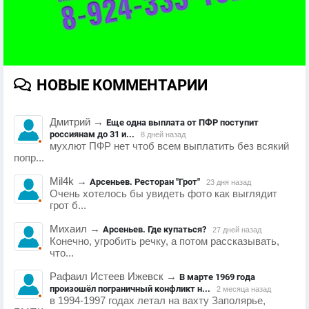
НОВЫЕ КОММЕНТАРИИ
Дмитрий
→
Еще одна выплата от ПФР поступит
россиянам до 31 и...
8 дней назад
мухлют ПФР нет чтоб всем выплатить без всякий
попр...
Mil4k
→
Арсеньев. Ресторан "Грот"
23 дня назад
Очень хотелось бы увидеть фото как выглядит
грот б...
Михаил
→
Арсеньев. Где купаться?
27 дней назад
Конечно, угробить речку, а потом рассказывать,
что...
Рафаил Истеев Ижевск
→
В марте 1969 года
произошёл пограничный конфликт н...
2 месяца назад
в 1994-1997 годах летал на вахту Заполярье,