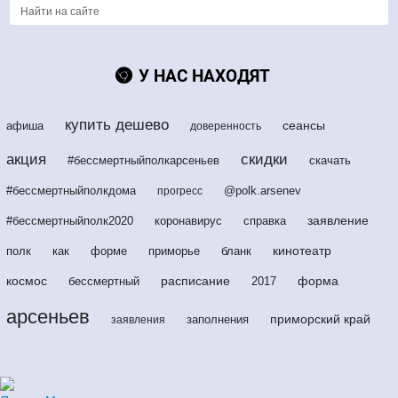
У НАС НАХОДЯТ
купить дешево
сеансы
афиша
доверенность
акция
скидки
#бессмертныйполкарсеньев
скачать
#бессмертныйполкдома
@polk.arsenev
прогресс
заявление
#бессмертныйполк2020
коронавирус
справка
кинотеатр
полк
как
форме
приморье
бланк
космос
расписание
форма
бессмертный
2017
арсеньев
приморский край
заполнения
заявления