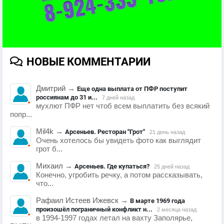
НОВЫЕ КОММЕНТАРИИ
Дмитрий
→
Еще одна выплата от ПФР поступит
россиянам до 31 и...
7 дней назад
мухлют ПФР нет чтоб всем выплатить без всякий
попр...
Mil4k
→
Арсеньев. Ресторан "Грот"
21 день назад
Очень хотелось бы увидеть фото как выглядит
грот б...
Михаил
→
Арсеньев. Где купаться?
25 дней назад
Конечно, угробить речку, а потом рассказывать,
что...
Рафаил Истеев Ижевск
→
В марте 1969 года
произошёл пограничный конфликт н...
2 месяца назад
в 1994-1997 годах летал на вахту Заполярье,