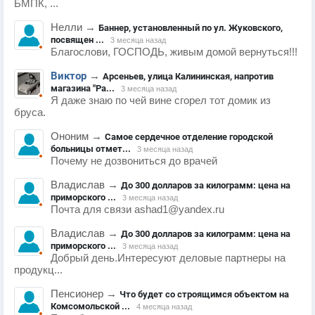
БМПК, ...
Нелли
→
Баннер, установленный по ул. Жуковского,
посвящен ...
3 месяца назад
Благослови, ГОСПОДЬ, живым домой вернуться!!!
Виктор
→
Арсеньев, улица Калининская, напротив
магазина "Ра...
3 месяца назад
Я даже знаю по чей вине сгорел тот домик из
бруса.
Ононим
→
Самое сердечное отделение городской
больницы отмет...
3 месяца назад
Почему не дозвониться до врачей
Владислав
→
До 300 долларов за килограмм: цена на
приморского ...
3 месяца назад
Почта для связи ashad1@yandex.ru
Владислав
→
До 300 долларов за килограмм: цена на
приморского ...
3 месяца назад
Добрый день.Интересуют деловые партнеры на
продукц...
Пенсионер
→
Что будет со строящимся объектом на
Комсомольской ...
4 месяца назад