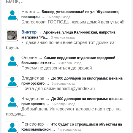
БМПК, ...
Нелли
→
Баннер, установленный по ул. Жуковского,
посвящен ...
3 месяца назад
Благослови, ГОСПОДЬ, живым домой вернуться!!!
Виктор
→
Арсеньев, улица Калининская, напротив
магазина "Ра...
3 месяца назад
Я даже знаю по чей вине сгорел тот домик из
бруса.
Ононим
→
Самое сердечное отделение городской
больницы отмет...
3 месяца назад
Почему не дозвониться до врачей
Владислав
→
До 300 долларов за килограмм: цена на
приморского ...
3 месяца назад
Почта для связи ashad1@yandex.ru
Владислав
→
До 300 долларов за килограмм: цена на
приморского ...
3 месяца назад
Добрый день.Интересуют деловые партнеры на
продукц...
Пенсионер
→
Что будет со строящимся объектом на
Комсомольской ...
4 месяца назад