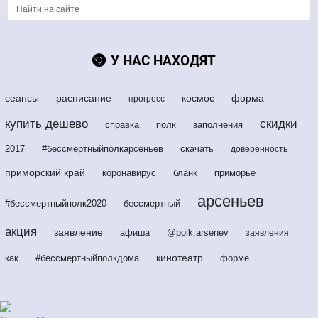
У НАС НАХОДЯТ
сеансы
расписание
космос
форма
прогресс
купить дешево
скидки
справка
полк
заполнения
2017
#бессмертныйполкарсеньев
скачать
доверенность
приморский край
коронавирус
бланк
приморье
арсеньев
#бессмертныйполк2020
бессмертный
акция
заявление
афиша
@polk.arsenev
заявления
кинотеатр
как
#бессмертныйполкдома
форме