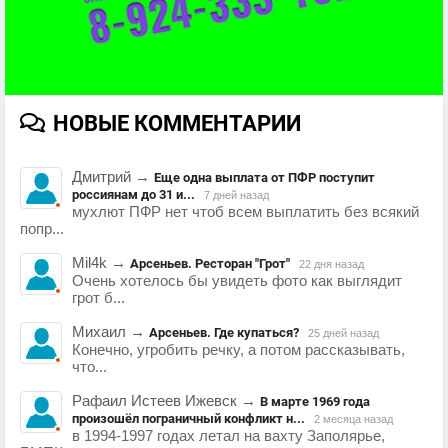
НОВЫЕ КОММЕНТАРИИ
Дмитрий
→
Еще одна выплата от ПФР поступит
россиянам до 31 и...
7 дней назад
мухлют ПФР нет чтоб всем выплатить без всякий
попр...
Mil4k
→
Арсеньев. Ресторан "Грот"
22 дня назад
Очень хотелось бы увидеть фото как выглядит
грот б...
Михаил
→
Арсеньев. Где купаться?
25 дней назад
Конечно, угробить речку, а потом рассказывать,
что...
Рафаил Истеев Ижевск
→
В марте 1969 года
произошёл пограничный конфликт н...
2 месяца назад
в 1994-1997 годах летал на вахту Заполярье,