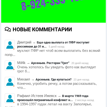
НОВЫЕ КОММЕНТАРИИ
Дмитрий
→
Еще одна выплата от ПФР поступит
россиянам до 31 и...
5 дней назад
мухлют ПФР нет чтоб всем выплатить без всякий
попр...
Mil4k
→
Арсеньев. Ресторан "Грот"
20 дней назад
Очень хотелось бы увидеть фото как выглядит
грот б...
Михаил
→
Арсеньев. Где купаться?
23 дня назад
Конечно, угробить речку, а потом рассказывать,
что...
Рафаил Истеев Ижевск
→
В марте 1969 года
произошёл пограничный конфликт н...
2 месяца назад
в 1994-1997 годах летал на вахту Заполярье,