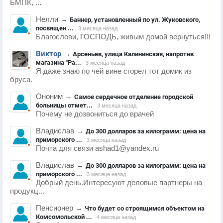
БМПК, ...
Нелли
→
Баннер, установленный по ул. Жуковского,
посвящен ...
3 месяца назад
Благослови, ГОСПОДЬ, живым домой вернуться!!!
Виктор
→
Арсеньев, улица Калининская, напротив
магазина "Ра...
3 месяца назад
Я даже знаю по чей вине сгорел тот домик из
бруса.
Ононим
→
Самое сердечное отделение городской
больницы отмет...
3 месяца назад
Почему не дозвониться до врачей
Владислав
→
До 300 долларов за килограмм: цена на
приморского ...
3 месяца назад
Почта для связи ashad1@yandex.ru
Владислав
→
До 300 долларов за килограмм: цена на
приморского ...
3 месяца назад
Добрый день.Интересуют деловые партнеры на
продукц...
Пенсионер
→
Что будет со строящимся объектом на
Комсомольской ...
4 месяца назад