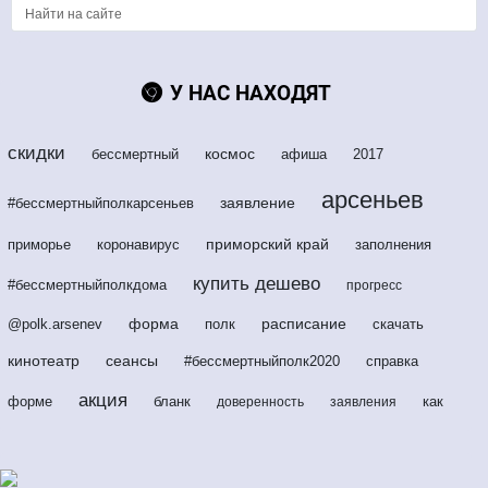
У НАС НАХОДЯТ
скидки
космос
бессмертный
афиша
2017
арсеньев
заявление
#бессмертныйполкарсеньев
приморский край
приморье
коронавирус
заполнения
купить дешево
#бессмертныйполкдома
прогресс
форма
расписание
@polk.arsenev
полк
скачать
кинотеатр
сеансы
#бессмертныйполк2020
справка
акция
форме
бланк
как
доверенность
заявления