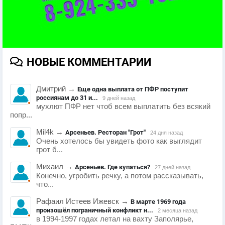
НОВЫЕ КОММЕНТАРИИ
Дмитрий
→
Еще одна выплата от ПФР поступит
россиянам до 31 и...
9 дней назад
мухлют ПФР нет чтоб всем выплатить без всякий
попр...
Mil4k
→
Арсеньев. Ресторан "Грот"
24 дня назад
Очень хотелось бы увидеть фото как выглядит
грот б...
Михаил
→
Арсеньев. Где купаться?
27 дней назад
Конечно, угробить речку, а потом рассказывать,
что...
Рафаил Истеев Ижевск
→
В марте 1969 года
произошёл пограничный конфликт н...
2 месяца назад
в 1994-1997 годах летал на вахту Заполярье,