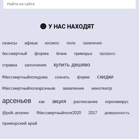
У НАС НАХОДЯТ
сеансы
космос
афиша
полк
заявления
форма
бессмертный
бланк
приморье
прогресс
купить дешево
справка
заполнения
скидки
#бессмертныйполкдома
скачать
форме
заявление
кинотеатр
#бессмертныйполкарсеньев
арсеньев
акция
расписание
как
коронавирус
@polk.arsenev
#бессмертныйполк2020
2017
доверенность
приморский край