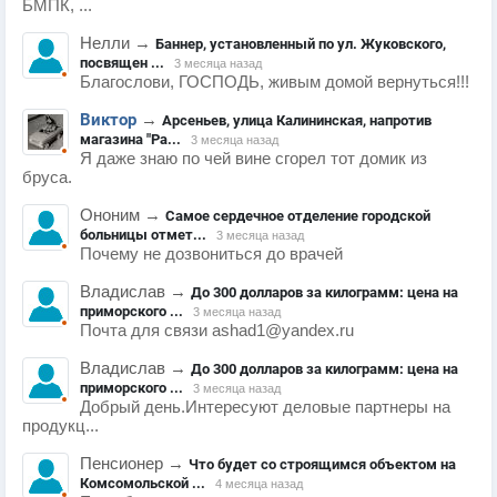
БМПК, ...
Нелли
→
Баннер, установленный по ул. Жуковского,
посвящен ...
3 месяца назад
Благослови, ГОСПОДЬ, живым домой вернуться!!!
Виктор
→
Арсеньев, улица Калининская, напротив
магазина "Ра...
3 месяца назад
Я даже знаю по чей вине сгорел тот домик из
бруса.
Ононим
→
Самое сердечное отделение городской
больницы отмет...
3 месяца назад
Почему не дозвониться до врачей
Владислав
→
До 300 долларов за килограмм: цена на
приморского ...
3 месяца назад
Почта для связи ashad1@yandex.ru
Владислав
→
До 300 долларов за килограмм: цена на
приморского ...
3 месяца назад
Добрый день.Интересуют деловые партнеры на
продукц...
Пенсионер
→
Что будет со строящимся объектом на
Комсомольской ...
4 месяца назад