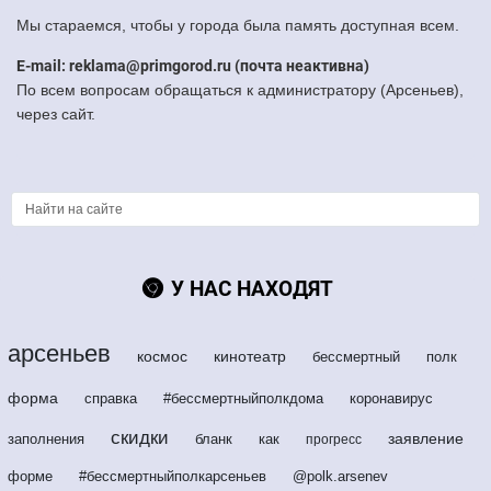
Мы стараемся, чтобы у города была память доступная всем.
E-mail: reklama@primgorod.ru (почта неактивна)
По всем вопросам обращаться к администратору (Арсеньев),
через сайт.
У НАС НАХОДЯТ
арсеньев
космос
кинотеатр
бессмертный
полк
форма
справка
#бессмертныйполкдома
коронавирус
скидки
заявление
заполнения
бланк
как
прогресс
форме
#бессмертныйполкарсеньев
@polk.arsenev