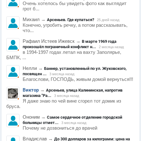
Очень хотелось бы увидеть фото как выглядит
грот б...
Михаил
→
Арсеньев. Где купаться?
25 дней назад
Конечно, угробить речку, а потом рассказывать,
что...
Рафаил Истеев Ижевск
→
В марте 1969 года
произошёл пограничный конфликт н...
2 месяца назад
в 1994-1997 годах летал на вахту Заполярье,
БМПК, ...
Нелли
→
Баннер, установленный по ул. Жуковского,
посвящен ...
3 месяца назад
Благослови, ГОСПОДЬ, живым домой вернуться!!!
Виктор
→
Арсеньев, улица Калининская, напротив
магазина "Ра...
3 месяца назад
Я даже знаю по чей вине сгорел тот домик из
бруса.
Ононим
→
Самое сердечное отделение городской
больницы отмет...
3 месяца назад
Почему не дозвониться до врачей
Владислав
→
До 300 долларов за килограмм: цена на