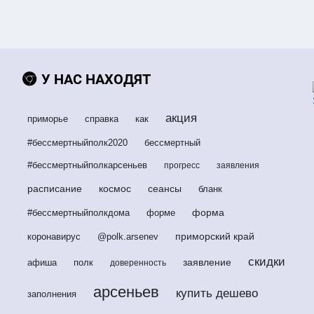
У НАС НАХОДЯТ
акция
приморье
справка
как
#бессмертныйполк2020
бессмертный
#бессмертныйполкарсеньев
прогресс
заявления
расписание
космос
сеансы
бланк
форма
#бессмертныйполкдома
форме
приморский край
коронавирус
@polk.arsenev
скидки
заявление
афиша
полк
доверенность
арсеньев
купить дешево
заполнения