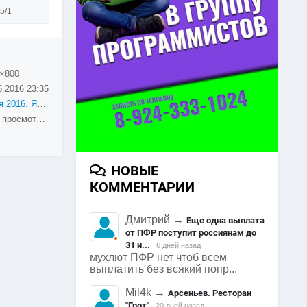
5/1
×800
5.2016
23:35
9 мая 2016. Яковлевка
1555 просмотров
НОВЫЕ
КОММЕНТАРИИ
Дмитрий
→
Еще одна выплата
от ПФР поступит россиянам до
31 и...
6 дней назад
мухлют ПФР нет чтоб всем
выплатить без всякий попр...
Mil4k
→
Арсеньев. Ресторан
"Грот"
20 дней назад