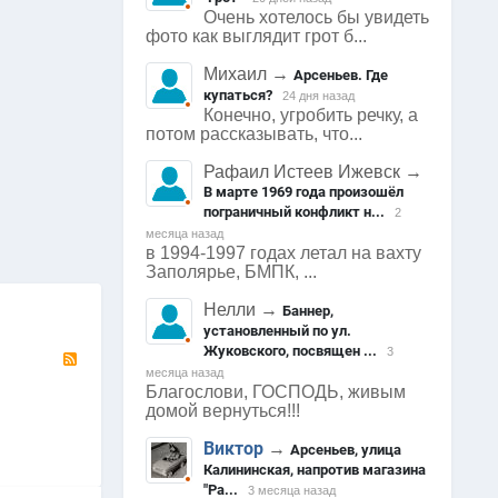
Очень хотелось бы увидеть
фото как выглядит грот б...
Михаил
→
Арсеньев. Где
купаться?
24 дня назад
Конечно, угробить речку, а
потом рассказывать, что...
Рафаил Истеев Ижевск
→
В марте 1969 года произошёл
1952
0
2013
0
1989
пограничный конфликт н...
2
Арсеньев
Арсеньев
Арсеньев
0
0
0
месяца назад
в 1994-1997 годах летал на вахту
Заполярье, БМПК, ...
Нелли
→
Баннер,
установленный по ул.
Жуковского, посвящен ...
RSS
3
месяца назад
Благослови, ГОСПОДЬ, живым
домой вернуться!!!
Виктор
→
Арсеньев, улица
Калининская, напротив магазина
"Ра...
3 месяца назад