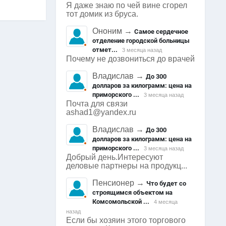
Я даже знаю по чей вине сгорел
тот домик из бруса.
Ононим
→
Самое сердечное
отделение городской больницы
отмет...
3 месяца назад
Почему не дозвониться до врачей
Владислав
→
До 300
долларов за килограмм: цена на
приморского ...
3 месяца назад
Почта для связи
ashad1@yandex.ru
Владислав
→
До 300
долларов за килограмм: цена на
приморского ...
3 месяца назад
Добрый день.Интересуют
деловые партнеры на продукц...
Пенсионер
→
Что будет со
строящимся объектом на
Комсомольской ...
4 месяца
назад
Если бы хозяин этого торгового