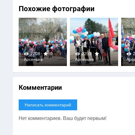
Похожие фотографии
0
2208
0
2293
-1
2
Арсеньев
Арсеньев
Арс
0
0
Комментарии
Написать комментарий
Нет комментариев. Ваш будет первым!