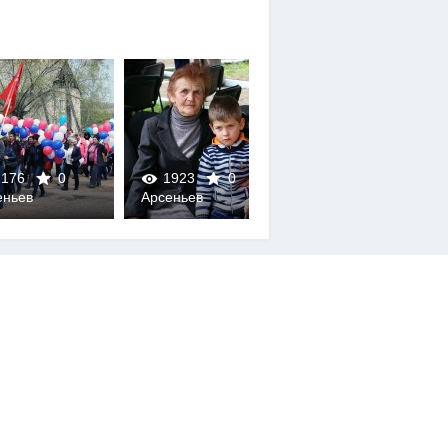
176
0
1923
0
2036
0
еньев
Арсеньев
Арсеньев
0
0
0