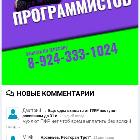
НОВЫЕ КОММЕНТАРИИ
Дмитрий
→
Еще одна выплата от ПФР поступит
россиянам до 31 и...
8 дней назад
мухлют ПФР нет чтоб всем выплатить без всякий
попр...
Mil4k
→
Арсеньев. Ресторан "Грот"
22 дня назад