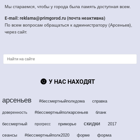
Мы стараемся, чтобы у города была память доступная всем.
E-mail: reklama@primgorod.ru (почта неактивна)
По всем вопросам обращаться к администратору (Арсеньев),
через сайт.
У НАС НАХОДЯТ
арсеньев
#бессмертныйполкдома
справка
#бессмертныйполкарсеньев
бланк
доверенность
скидки
бессмертный
приморье
2017
прогресс
сеансы
форма
#бессмертныйполк2020
форме