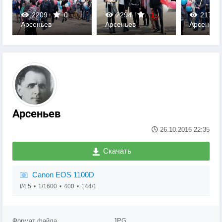
2209
0
2294
-1
2177
Арсеньев
Арсеньев
Арсеньев
0
0
0
Арсеньев
26.10.2016
22:35
Скачать
Canon EOS 1100D
f/4.5
1/1600
400
144/1
Формат файла
JPG