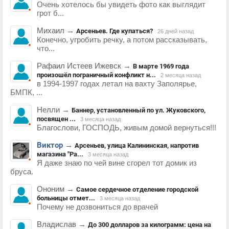
Очень хотелось бы увидеть фото как выглядит
грот б...
Михаил
→
Арсеньев. Где купаться?
26 дней назад
Конечно, угробить речку, а потом рассказывать,
что...
Рафаил Истеев Ижевск
→
В марте 1969 года
произошёл пограничный конфликт н...
2 месяца назад
в 1994-1997 годах летал на вахту Заполярье,
БМПК, ...
Нелли
→
Баннер, установленный по ул. Жуковского,
посвящен ...
3 месяца назад
Благослови, ГОСПОДЬ, живым домой вернуться!!!
Виктор
→
Арсеньев, улица Калининская, напротив
магазина "Ра...
3 месяца назад
Я даже знаю по чей вине сгорел тот домик из
бруса.
Ононим
→
Самое сердечное отделение городской
больницы отмет...
3 месяца назад
Почему не дозвониться до врачей
Владислав
→
До 300 долларов за килограмм: цена на