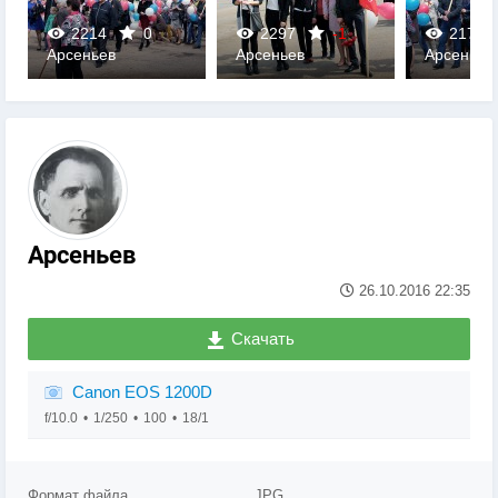
2214
0
2297
-1
2178
Арсеньев
Арсеньев
Арсеньев
0
0
0
Арсеньев
26.10.2016
22:35
Скачать
Canon EOS 1200D
f/10.0
1/250
100
18/1
Формат файла
JPG