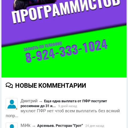
НОВЫЕ КОММЕНТАРИИ
Дмитрий
→
Еще одна выплата от ПФР поступит
россиянам до 31 и...
9 дней назад
мухлют ПФР нет чтоб всем выплатить без всякий
попр...
Mil4k
→
Арсеньев. Ресторан "Грот"
24 дня назад