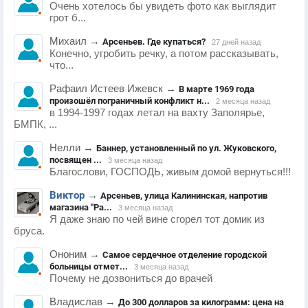
Очень хотелось бы увидеть фото как выглядит
грот б...
Михаил
→
Арсеньев. Где купаться?
27 дней назад
Конечно, угробить речку, а потом рассказывать,
что...
Рафаил Истеев Ижевск
→
В марте 1969 года
произошёл пограничный конфликт н...
2 месяца назад
в 1994-1997 годах летал на вахту Заполярье,
БМПК, ...
Нелли
→
Баннер, установленный по ул. Жуковского,
посвящен ...
3 месяца назад
Благослови, ГОСПОДЬ, живым домой вернуться!!!
Виктор
→
Арсеньев, улица Калининская, напротив
магазина "Ра...
3 месяца назад
Я даже знаю по чей вине сгорел тот домик из
бруса.
Ононим
→
Самое сердечное отделение городской
больницы отмет...
3 месяца назад
Почему не дозвониться до врачей
Владислав
→
До 300 долларов за килограмм: цена на