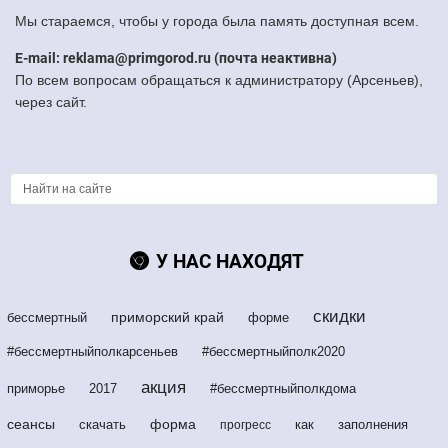
Мы стараемся, чтобы у города была память доступная всем.
E-mail: reklama@primgorod.ru (почта неактивна)
По всем вопросам обращаться к администратору (Арсеньев),
через сайт.
У НАС НАХОДЯТ
скидки
приморский край
бессмертный
форме
#бессмертныйполкарсеньев
#бессмертныйполк2020
акция
приморье
2017
#бессмертныйполкдома
сеансы
форма
скачать
как
заполнения
прогресс