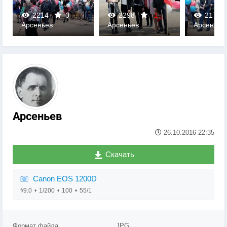
2214
0
2298
-1
2179
Арсеньев
Арсеньев
Арсеньев
0
0
0
Арсеньев
26.10.2016
22:35
Скачать
Canon EOS 1200D
f/9.0
1/200
100
55/1
Формат файла
JPG