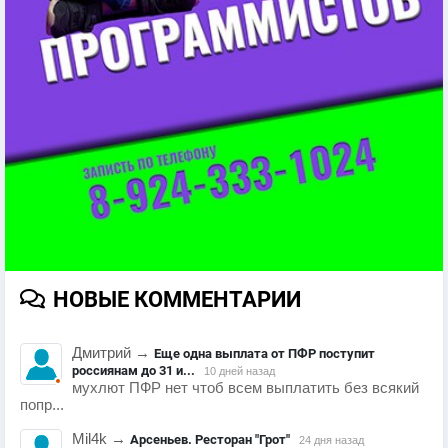
НОВЫЕ КОММЕНТАРИИ
Дмитрий
→
Еще одна выплата от ПФР поступит
россиянам до 31 и...
10 дней назад
мухлют ПФР нет чтоб всем выплатить без всякий
попр...
Mil4k
→
Арсеньев. Ресторан "Грот"
24 дня назад