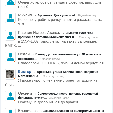
Очень хотелось бы увидеть фото как выглядит
грот б...
Михаил
→
Арсеньев. Где купаться?
28 дней назад
Конечно, угробить речку, а потом рассказывать,
что...
Рафаил Истеев Ижевск
→
В марте 1969 года
произошёл пограничный конфликт н...
2 месяца назад
в 1994-1997 годах летал на вахту Заполярье,
БМПК, ...
Нелли
→
Баннер, установленный по ул. Жуковского,
посвящен ...
3 месяца назад
Благослови, ГОСПОДЬ, живым домой вернуться!!!
Виктор
→
Арсеньев, улица Калининская, напротив
магазина "Ра...
3 месяца назад
Я даже знаю по чей вине сгорел тот домик из
бруса.
Ононим
→
Самое сердечное отделение городской
больницы отмет...
3 месяца назад
Почему не дозвониться до врачей
Владислав
→
До 300 долларов за килограмм: цена на