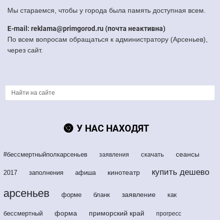
Мы стараемся, чтобы у города была память доступная всем.
E-mail: reklama@primgorod.ru (почта неактивна)
По всем вопросам обращаться к администратору (Арсеньев),
через сайт.
У НАС НАХОДЯТ
сеансы
#бессмертныйполкарсеньев
скачать
заявления
купить дешево
кинотеатр
2017
заполнения
афиша
арсеньев
заявление
форме
бланк
как
форма
приморский край
бессмертный
прогресс