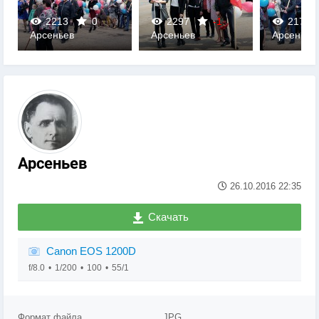
2213
0
2297
-1
2178
Арсеньев
Арсеньев
Арсеньев
0
0
0
Арсеньев
26.10.2016
22:35
Скачать
Canon EOS 1200D
f/8.0
1/200
100
55/1
Формат файла
JPG