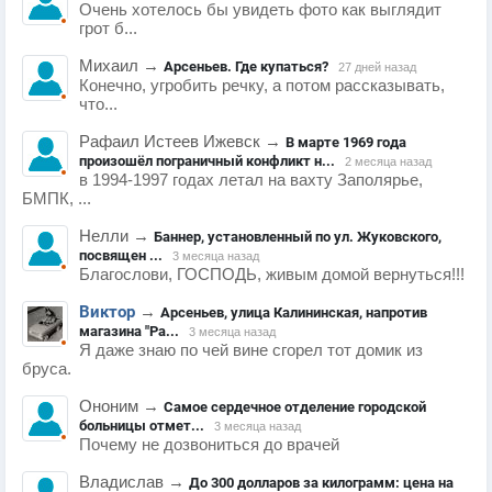
Очень хотелось бы увидеть фото как выглядит
грот б...
Михаил
→
Арсеньев. Где купаться?
27 дней назад
Конечно, угробить речку, а потом рассказывать,
что...
Рафаил Истеев Ижевск
→
В марте 1969 года
произошёл пограничный конфликт н...
2 месяца назад
в 1994-1997 годах летал на вахту Заполярье,
БМПК, ...
Нелли
→
Баннер, установленный по ул. Жуковского,
посвящен ...
3 месяца назад
Благослови, ГОСПОДЬ, живым домой вернуться!!!
Виктор
→
Арсеньев, улица Калининская, напротив
магазина "Ра...
3 месяца назад
Я даже знаю по чей вине сгорел тот домик из
бруса.
Ононим
→
Самое сердечное отделение городской
больницы отмет...
3 месяца назад
Почему не дозвониться до врачей
Владислав
→
До 300 долларов за килограмм: цена на