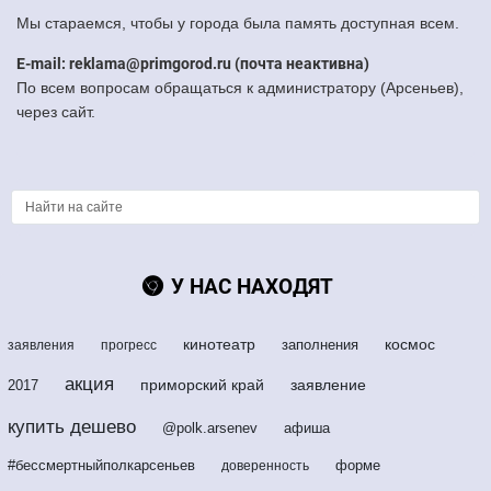
Мы стараемся, чтобы у города была память доступная всем.
E-mail: reklama@primgorod.ru (почта неактивна)
По всем вопросам обращаться к администратору (Арсеньев),
через сайт.
У НАС НАХОДЯТ
кинотеатр
космос
заполнения
заявления
прогресс
акция
приморский край
заявление
2017
купить дешево
@polk.arsenev
афиша
#бессмертныйполкарсеньев
форме
доверенность