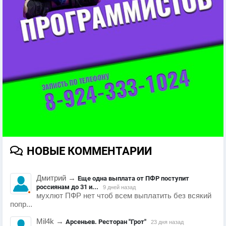
НОВЫЕ КОММЕНТАРИИ
Дмитрий
→
Еще одна выплата от ПФР поступит
россиянам до 31 и...
9 дней назад
мухлют ПФР нет чтоб всем выплатить без всякий
попр...
Mil4k
→
Арсеньев. Ресторан "Грот"
23 дня назад