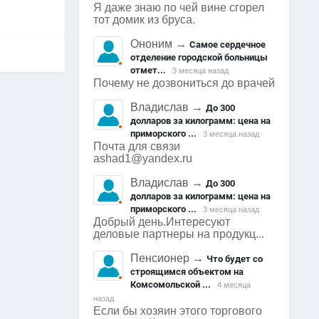
Я даже знаю по чей вине сгорел
тот домик из бруса.
Ононим
→
Самое сердечное
отделение городской больницы
отмет...
3 месяца назад
Почему не дозвониться до врачей
Владислав
→
До 300
долларов за килограмм: цена на
приморского ...
3 месяца назад
Почта для связи
ashad1@yandex.ru
Владислав
→
До 300
долларов за килограмм: цена на
приморского ...
3 месяца назад
Добрый день.Интересуют
деловые партнеры на продукц...
Пенсионер
→
Что будет со
строящимся объектом на
Комсомольской ...
4 месяца
назад
Если бы хозяин этого торгового