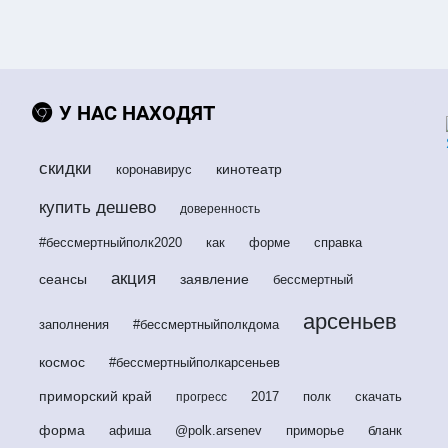
У НАС НАХОДЯТ
скидки
кинотеатр
коронавирус
купить дешево
доверенность
#бессмертныйполк2020
как
форме
справка
акция
сеансы
заявление
бессмертный
арсеньев
заполнения
#бессмертныйполкдома
космос
#бессмертныйполкарсеньев
приморский край
2017
полк
скачать
прогресс
форма
афиша
@polk.arsenev
приморье
бланк