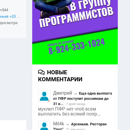
×944
Арсеньев «10 000 шагов к жизни» в 2024
просмотра
НОВЫЕ
КОММЕНТАРИИ
Дмитрий
→
Еще одна выплата
от ПФР поступит россиянам до
31 и...
7 дней назад
мухлют ПФР нет чтоб всем
выплатить без всякий попр...
Mil4k
→
Арсеньев. Ресторан
"Грот"
22 дня назад