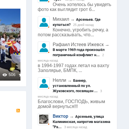
Очень хотелось бы увидеть
фото как выглядит грот б...
Михаил
→
Арсеньев. Где
купаться?
25 дней назад
Конечно, угробить речку, а
потом рассказывать, что...
Рафаил Истеев Ижевск
→
В марте 1969 года произошёл
пограничный конфликт н...
2
месяца назад
в 1994-1997 годах летал на вахту
Заполярье, БМПК, ...
Арсеньев
506
0
0
467
0
Нелли
→
Баннер,
установленный по ул.
Жуковского, посвящен ...
3
месяца назад
Благослови, ГОСПОДЬ, живым
домой вернуться!!!
RSS
Виктор
→
Арсеньев, улица
Калининская, напротив магазина
"Ра...
3 месяца назад