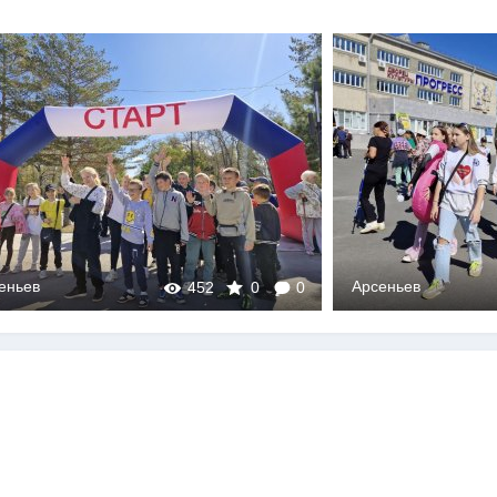
еньев
Арсеньев
452
0
0