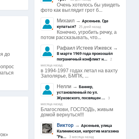
Очень хотелось бы увидеть
фото как выглядит грот б...
Михаил
→
Арсеньев. Где
купаться?
25 дней назад
Конечно, угробить речку, а
потом рассказывать, что...
Рафаил Истеев Ижевск
→
В марте 1969 года произошёл
я до
пограничный конфликт н...
2
месяца назад
вопрос
в 1994-1997 годах летал на вахту
маться
Заполярье, БМПК, ...
Нелли
→
Баннер,
установленный по ул.
Жуковского, посвящен ...
3
месяца назад
Благослови, ГОСПОДЬ, живым
домой вернуться!!!
Виктор
→
Арсеньев, улица
Калининская, напротив магазина
ток»
"Ра...
3 месяца назад