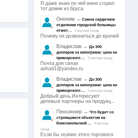
Я даже знаю по чей вине сгорел
тот домик из бруса.
Ононим
→
Самое сердечное
отделение городской больницы
отмет...
3 месяца назад
Почему не дозвониться до врачей
Владислав
→
До 300
долларов за килограмм: цена на
приморского ...
3 месяца назад
Почта для связи
ashad1@yandex.ru
Владислав
→
До 300
долларов за килограмм: цена на
приморского ...
3 месяца назад
Добрый день.Интересуют
деловые партнеры на продукц...
Пенсионер
→
Что будет со
строящимся объектом на
Комсомольской ...
4 месяца
назад
Если бы хозяин этого торгового