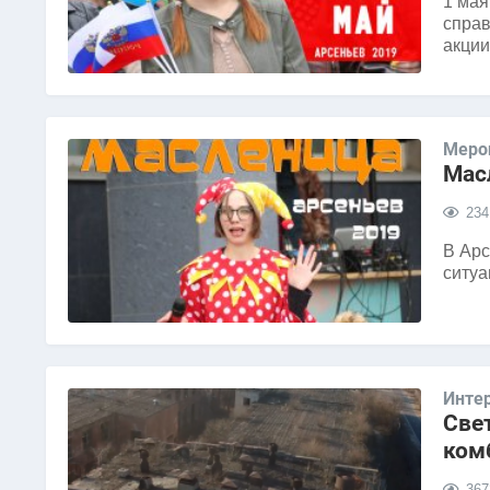
1 мая
справ
акции
Меро
Мас
234
В Арс
ситуа
Инте
Све
ком
367