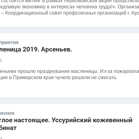
 состоится митинг в рамках первомайской акции профсоюз
едливую экономику в интересах человека труда!». Организ
 – Координационный совет профсоюзных организаций г. Ар
приятия
леница 2019. Арсеньев.
1
еньеве прошло празднование масленицы. Из-за пожарооп
ции в Приморском крае чучело решили не сжигать.
ресное
тлое настоящее. Уссурийский кожевенный
бинат
2