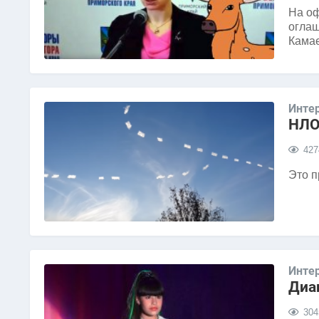
На оф
оглаш
Камае
Инте
НЛО
427
Это п
Инте
Диа
304