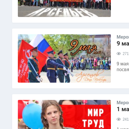
Меро
9 м
271
9 мая
посвя
Меро
1 м
241