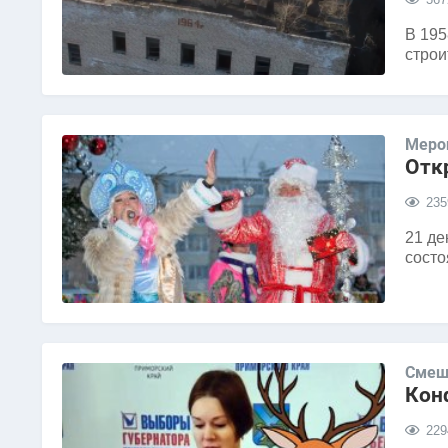
В 195
строи
Меро
Отк
235
21 де
состо
Смеш
Конф
229