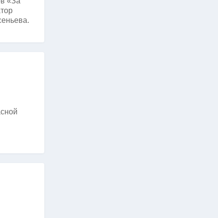
ов «За
атор
сеньева.
асной