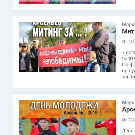
Меро
Мит
813
7 окт
5000 
По фа
про у
зараб
Меро
Арс
768
День 