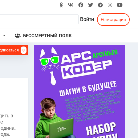
Войти
Регистрация
А
БЕССМЕРТНЫЙ ПОЛК
дписаться
0
дить в
ие
година.
года.