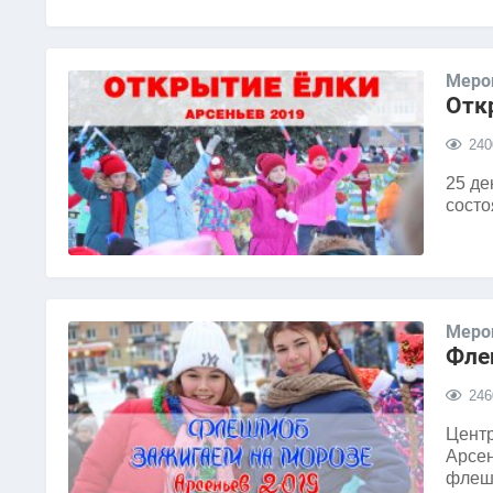
Меро
Отк
240
25 де
состо
Меро
Фле
246
Центр
Арсен
флеш