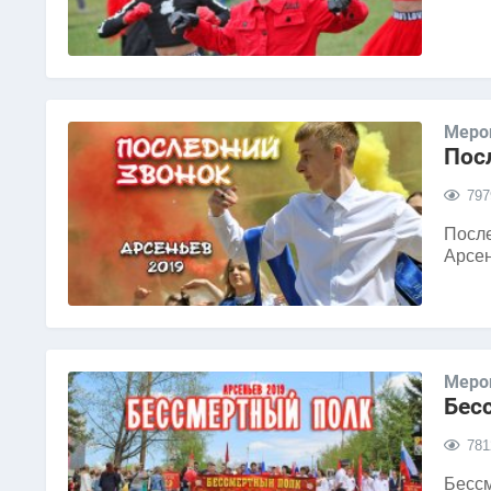
Меро
Пос
797
После
Арсен
Меро
Бес
781
Бессм