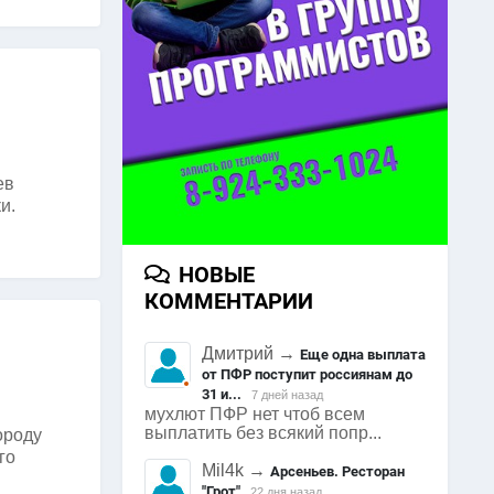
ев
и.
НОВЫЕ
КОММЕНТАРИИ
Дмитрий
→
Еще одна выплата
от ПФР поступит россиянам до
31 и...
7 дней назад
мухлют ПФР нет чтоб всем
выплатить без всякий попр...
ороду
го
Mil4k
→
Арсеньев. Ресторан
"Грот"
22 дня назад