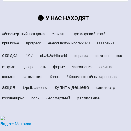
У НАС НАХОДЯТ
приморский край
#бессмертныйполкдома
скачать
приморье
#бессмертныйполк2020
прогресс
заявления
арсеньев
скидки
сеансы
2017
справка
как
форма
форме
заполнения
афиша
доверенность
космос
заявление
бланк
#бессмертныйполкарсеньев
акция
купить дешево
кинотеатр
@polk.arsenev
расписание
коронавирус
полк
бессмертный