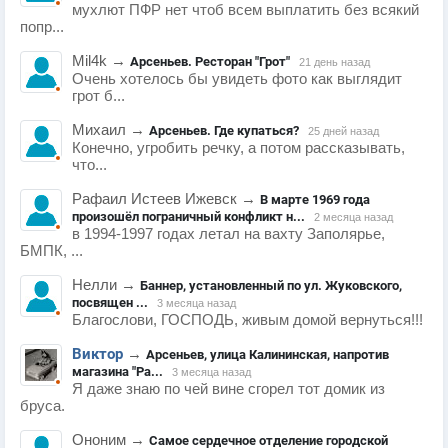
мухлют ПФР нет чтоб всем выплатить без всякий
попр...
Mil4k
→
Арсеньев. Ресторан "Грот"
21 день назад
Очень хотелось бы увидеть фото как выглядит
грот б...
Михаил
→
Арсеньев. Где купаться?
25 дней назад
Конечно, угробить речку, а потом рассказывать,
что...
Рафаил Истеев Ижевск
→
В марте 1969 года
произошёл пограничный конфликт н...
2 месяца назад
в 1994-1997 годах летал на вахту Заполярье,
БМПК, ...
Нелли
→
Баннер, установленный по ул. Жуковского,
посвящен ...
3 месяца назад
Благослови, ГОСПОДЬ, живым домой вернуться!!!
Виктор
→
Арсеньев, улица Калининская, напротив
магазина "Ра...
3 месяца назад
Я даже знаю по чей вине сгорел тот домик из
бруса.
Ононим
→
Самое сердечное отделение городской