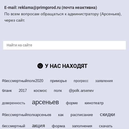
E-mail: reklama@primgorod.ru (почта неактивна)
По всем вопросам обращаться к администратору (Арсеньев),
через сайт.
У НАС НАХОДЯТ
#бессмертныйполк2020
приморье
прогресс
заявления
космос
бланк
2017
полк
@polk.arsenev
арсеньев
кинотеатр
форме
доверенность
скидки
расписание
#бессмертныйполкарсеньев
как
акция
форма
бессмертный
заполнения
скачать