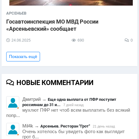
АРСЕНЬЕВ
Госавтоинспекция МО МВД России
«Арсеньевский» сообщает
24.06.2025
690
0
Показать ещё
НОВЫЕ КОММЕНТАРИИ
Дмитрий
→
Еще одна выплата от ПФР поступит
россиянам до 31 и...
7 дней назад
мухлют ПФР нет чтоб всем выплатить без всякий
попр...
Mil4k
→
Арсеньев. Ресторан "Грот"
21 день назад
Очень хотелось бы увидеть фото как выглядит
грот б...