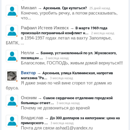
Михаил
→
Арсеньев. Где купаться?
25 дней назад
Конечно, угробить речку, а потом рассказывать,
что...
Рафаил Истеев Ижевск
→
В марте 1969 года
произошёл пограничный конфликт н...
2 месяца назад
в 1994-1997 годах летал на вахту Заполярье,
БМПК, ...
Нелли
→
Баннер, установленный по ул. Жуковского,
посвящен ...
3 месяца назад
Благослови, ГОСПОДЬ, живым домой вернуться!!!
Виктор
→
Арсеньев, улица Калининская, напротив
магазина "Ра...
3 месяца назад
Я даже знаю по чей вине сгорел тот домик из
бруса.
Ононим
→
Самое сердечное отделение городской
больницы отмет...
3 месяца назад
Почему не дозвониться до врачей
Владислав
→
До 300 долларов за килограмм: цена на
приморского ...
3 месяца назад
Почта для связи ashad1@yandex.ru