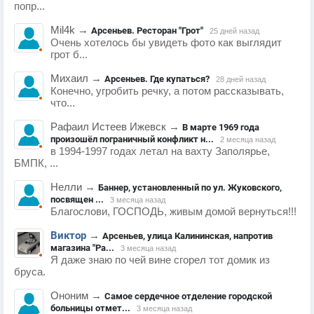
попр...
Mil4k
→
Арсеньев. Ресторан "Грот"
25 дней назад
Очень хотелось бы увидеть фото как выглядит
грот б...
Михаил
→
Арсеньев. Где купаться?
28 дней назад
Конечно, угробить речку, а потом рассказывать,
что...
Рафаил Истеев Ижевск
→
В марте 1969 года
произошёл пограничный конфликт н...
2 месяца назад
в 1994-1997 годах летал на вахту Заполярье,
БМПК, ...
Нелли
→
Баннер, установленный по ул. Жуковского,
посвящен ...
3 месяца назад
Благослови, ГОСПОДЬ, живым домой вернуться!!!
Виктор
→
Арсеньев, улица Калининская, напротив
магазина "Ра...
3 месяца назад
Я даже знаю по чей вине сгорел тот домик из
бруса.
Ононим
→
Самое сердечное отделение городской
больницы отмет...
3 месяца назад