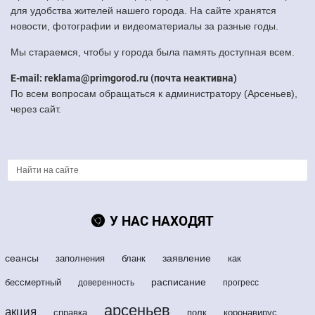
для удобства жителей нашего города. На сайте хранятся
новости, фотографии и видеоматериалы за разные годы.
Мы стараемся, чтобы у города была память доступная всем.
E-mail: reklama@primgorod.ru (почта неактивна)
По всем вопросам обращаться к администратору (Арсеньев),
через сайт.
У НАС НАХОДЯТ
сеансы
заявление
заполнения
бланк
как
расписание
бессмертный
доверенность
прогресс
арсеньев
акция
справка
полк
коронавирус