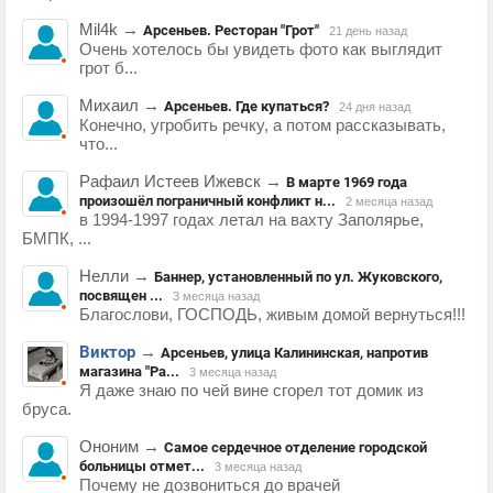
Mil4k
→
Арсеньев. Ресторан "Грот"
21 день назад
Очень хотелось бы увидеть фото как выглядит
грот б...
Михаил
→
Арсеньев. Где купаться?
24 дня назад
Конечно, угробить речку, а потом рассказывать,
что...
Рафаил Истеев Ижевск
→
В марте 1969 года
произошёл пограничный конфликт н...
2 месяца назад
в 1994-1997 годах летал на вахту Заполярье,
БМПК, ...
Нелли
→
Баннер, установленный по ул. Жуковского,
посвящен ...
3 месяца назад
Благослови, ГОСПОДЬ, живым домой вернуться!!!
Виктор
→
Арсеньев, улица Калининская, напротив
магазина "Ра...
3 месяца назад
Я даже знаю по чей вине сгорел тот домик из
бруса.
Ононим
→
Самое сердечное отделение городской
больницы отмет...
3 месяца назад
Почему не дозвониться до врачей