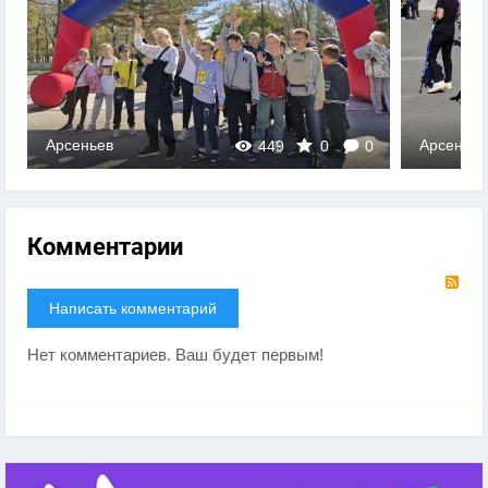
Арсеньев
Арсеньев
449
0
0
Комментарии
RS
Написать комментарий
Нет комментариев. Ваш будет первым!