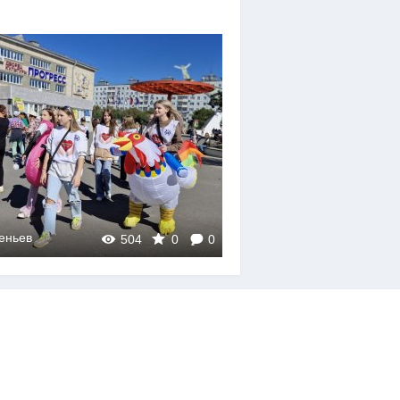
еньев
Арсеньев
504
0
0