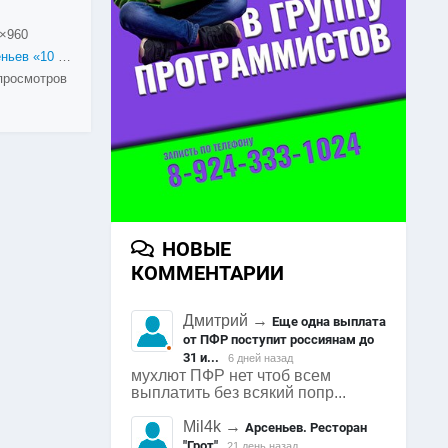
×960
Арсеньев «10 000 шагов к жизни» в 2024
просмотров
НОВЫЕ
КОММЕНТАРИИ
Дмитрий
→
Еще одна выплата
от ПФР поступит россиянам до
31 и...
6 дней назад
мухлют ПФР нет чтоб всем
выплатить без всякий попр...
Mil4k
→
Арсеньев. Ресторан
"Грот"
21 день назад