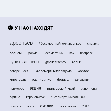
У НАС НАХОДЯТ
арсеньев
#бессмертныйполкарсеньев
справка
сеансы
форме
бессмертный
как
прогресс
купить дешево
@polk.arsenev
бланк
космос
#бессмертныйполкдома
доверенность
кинотеатр
расписание
форма
заявления
акция
приморский край
приморье
заполнения
афиша
коронавирус
#бессмертныйполк2020
скидки
заявление
скачать
полк
2017