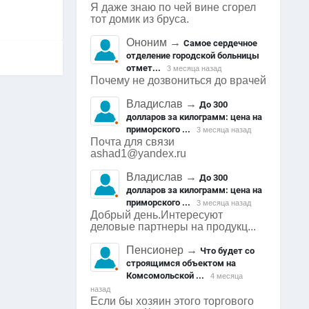
Я даже знаю по чей вине сгорел
тот домик из бруса.
Ононим
→
Самое сердечное
отделение городской больницы
отмет...
3 месяца назад
Почему не дозвониться до врачей
Владислав
→
До 300
долларов за килограмм: цена на
приморского ...
3 месяца назад
Почта для связи
ashad1@yandex.ru
Владислав
→
До 300
долларов за килограмм: цена на
приморского ...
3 месяца назад
Добрый день.Интересуют
деловые партнеры на продукц...
Пенсионер
→
Что будет со
строящимся объектом на
Комсомольской ...
4 месяца
назад
Если бы хозяин этого торгового