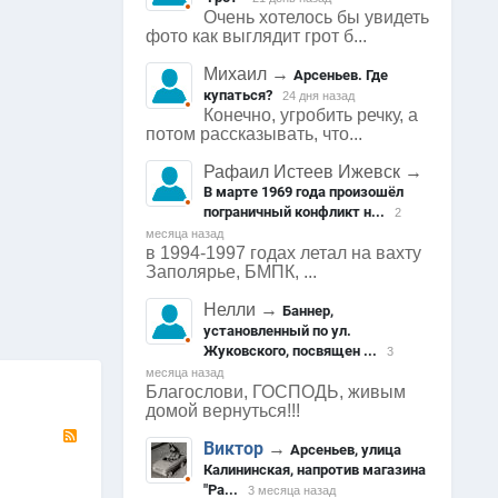
Очень хотелось бы увидеть
фото как выглядит грот б...
Михаил
→
Арсеньев. Где
купаться?
24 дня назад
Конечно, угробить речку, а
потом рассказывать, что...
Рафаил Истеев Ижевск
→
В марте 1969 года произошёл
пограничный конфликт н...
2
месяца назад
в 1994-1997 годах летал на вахту
Заполярье, БМПК, ...
Арсеньев
465
0
0
505
0
Нелли
→
Баннер,
установленный по ул.
Жуковского, посвящен ...
3
месяца назад
Благослови, ГОСПОДЬ, живым
домой вернуться!!!
RSS
Виктор
→
Арсеньев, улица
Калининская, напротив магазина
"Ра...
3 месяца назад