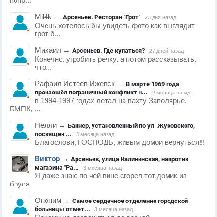
попр...
Mil4k
→
Арсеньев. Ресторан "Грот"
23 дня назад
Очень хотелось бы увидеть фото как выглядит
грот б...
Михаил
→
Арсеньев. Где купаться?
27 дней назад
Конечно, угробить речку, а потом рассказывать,
что...
Рафаил Истеев Ижевск
→
В марте 1969 года
произошёл пограничный конфликт н...
2 месяца назад
в 1994-1997 годах летал на вахту Заполярье,
БМПК, ...
Нелли
→
Баннер, установленный по ул. Жуковского,
посвящен ...
3 месяца назад
Благослови, ГОСПОДЬ, живым домой вернуться!!!
Виктор
→
Арсеньев, улица Калининская, напротив
магазина "Ра...
3 месяца назад
Я даже знаю по чей вине сгорел тот домик из
бруса.
Ононим
→
Самое сердечное отделение городской
больницы отмет...
3 месяца назад