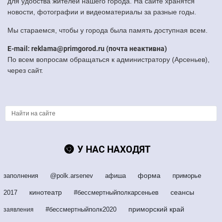
для удобства жителей нашего города. На сайте хранятся
новости, фотографии и видеоматериалы за разные годы.
Мы стараемся, чтобы у города была память доступная всем.
E-mail: reklama@primgorod.ru (почта неактивна)
По всем вопросам обращаться к администратору (Арсеньев),
через сайт.
У НАС НАХОДЯТ
форма
заполнения
@polk.arsenev
афиша
приморье
кинотеатр
сеансы
2017
#бессмертныйполкарсеньев
приморский край
#бессмертныйполк2020
заявления