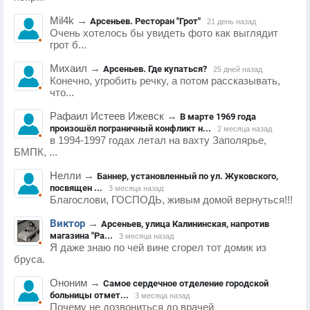
Mil4k
→
Арсеньев. Ресторан "Грот"
21 день назад
Очень хотелось бы увидеть фото как выглядит
грот б...
Михаил
→
Арсеньев. Где купаться?
25 дней назад
Конечно, угробить речку, а потом рассказывать,
что...
Рафаил Истеев Ижевск
→
В марте 1969 года
произошёл пограничный конфликт н...
2 месяца назад
в 1994-1997 годах летал на вахту Заполярье,
БМПК, ...
Нелли
→
Баннер, установленный по ул. Жуковского,
посвящен ...
3 месяца назад
Благослови, ГОСПОДЬ, живым домой вернуться!!!
Виктор
→
Арсеньев, улица Калининская, напротив
магазина "Ра...
3 месяца назад
Я даже знаю по чей вине сгорел тот домик из
бруса.
Ононим
→
Самое сердечное отделение городской
больницы отмет...
3 месяца назад
Почему не дозвониться до врачей