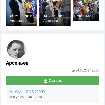
Арсеньев
2186
0
2211
0
Арсеньев
Арсеньев
0
0
Арсеньев
29.05.2017
21:03
Скачать
Canon EOS 1200D
f/4.0
1/800
160
68/1