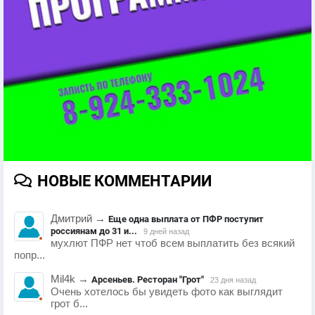
НОВЫЕ КОММЕНТАРИИ
Дмитрий
→
Еще одна выплата от ПФР поступит
россиянам до 31 и...
9 дней назад
мухлют ПФР нет чтоб всем выплатить без всякий
попр...
Mil4k
→
Арсеньев. Ресторан "Грот"
23 дня назад
Очень хотелось бы увидеть фото как выглядит
грот б...