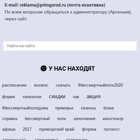
E-mail: reklama@primgorod.ru (почта неактивна)
По всем вопросам обращаться к администратору (Арсеньев),
через сайт.
У НАС НАХОДЯТ
расписание
космос
скачать
#бессмертныйполк2020
скидки
акция
форме
как
заявления
сеансы
#бессмертныйполкдома
приморье
бланк
кинотеатр
справка
бессмертный
полк
заполнения
приморский край
форма
афиша
2017
прогресс
заявление
коронавирус