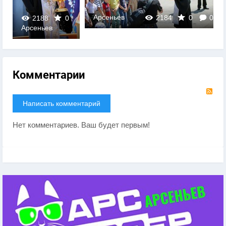
Арсеньев
2184
0
0
2188
0
Арсеньев
0
Комментарии
RS
Написать комментарий
Нет комментариев. Ваш будет первым!