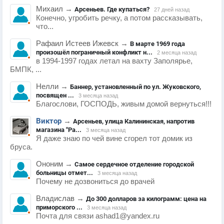
Михаил
→
Арсеньев. Где купаться?
27 дней назад
Конечно, угробить речку, а потом рассказывать,
что...
Рафаил Истеев Ижевск
→
В марте 1969 года
произошёл пограничный конфликт н...
2 месяца назад
в 1994-1997 годах летал на вахту Заполярье,
БМПК, ...
Нелли
→
Баннер, установленный по ул. Жуковского,
посвящен ...
3 месяца назад
Благослови, ГОСПОДЬ, живым домой вернуться!!!
Виктор
→
Арсеньев, улица Калининская, напротив
магазина "Ра...
3 месяца назад
Я даже знаю по чей вине сгорел тот домик из
бруса.
Ононим
→
Самое сердечное отделение городской
больницы отмет...
3 месяца назад
Почему не дозвониться до врачей
Владислав
→
До 300 долларов за килограмм: цена на
приморского ...
3 месяца назад
Почта для связи ashad1@yandex.ru