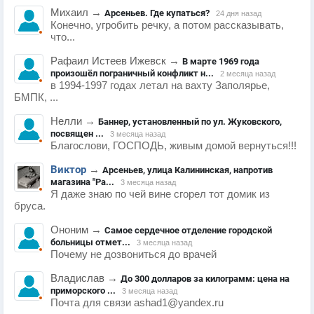
Михаил
→
Арсеньев. Где купаться?
24 дня назад
Конечно, угробить речку, а потом рассказывать,
что...
Рафаил Истеев Ижевск
→
В марте 1969 года
произошёл пограничный конфликт н...
2 месяца назад
в 1994-1997 годах летал на вахту Заполярье,
БМПК, ...
Нелли
→
Баннер, установленный по ул. Жуковского,
посвящен ...
3 месяца назад
Благослови, ГОСПОДЬ, живым домой вернуться!!!
Виктор
→
Арсеньев, улица Калининская, напротив
магазина "Ра...
3 месяца назад
Я даже знаю по чей вине сгорел тот домик из
бруса.
Ононим
→
Самое сердечное отделение городской
больницы отмет...
3 месяца назад
Почему не дозвониться до врачей
Владислав
→
До 300 долларов за килограмм: цена на
приморского ...
3 месяца назад
Почта для связи ashad1@yandex.ru