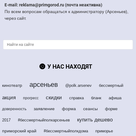
E-mail: reklama@primgorod.ru (почта неактивна)
По всем вопросам обращаться к администратору (Арсеньев),
через сайт.
У НАС НАХОДЯТ
арсеньев
кинотеатр
@polk.arsenev
бессмертный
акция
скидки
справка
бланк
афиша
прогресс
заявление
форма
сеансы
форме
доверенность
купить дешево
2017
#бессмертныйполкарсеньев
приморский край
#бессмертныйполкдома
приморье