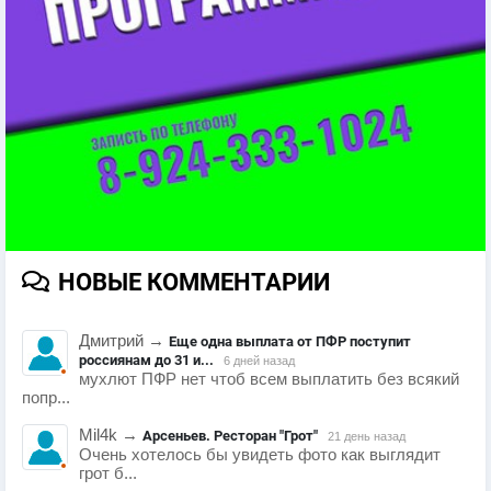
НОВЫЕ КОММЕНТАРИИ
Дмитрий
→
Еще одна выплата от ПФР поступит
россиянам до 31 и...
6 дней назад
мухлют ПФР нет чтоб всем выплатить без всякий
попр...
Mil4k
→
Арсеньев. Ресторан "Грот"
21 день назад
Очень хотелось бы увидеть фото как выглядит
грот б...