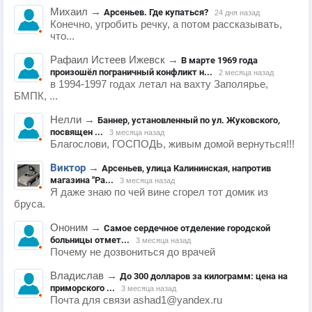
Михаил
→
Арсеньев. Где купаться?
24 дня назад
Конечно, угробить речку, а потом рассказывать,
что...
Рафаил Истеев Ижевск
→
В марте 1969 года
произошёл пограничный конфликт н...
2 месяца назад
в 1994-1997 годах летал на вахту Заполярье,
БМПК, ...
Нелли
→
Баннер, установленный по ул. Жуковского,
посвящен ...
3 месяца назад
Благослови, ГОСПОДЬ, живым домой вернуться!!!
Виктор
→
Арсеньев, улица Калининская, напротив
магазина "Ра...
3 месяца назад
Я даже знаю по чей вине сгорел тот домик из
бруса.
Ононим
→
Самое сердечное отделение городской
больницы отмет...
3 месяца назад
Почему не дозвониться до врачей
Владислав
→
До 300 долларов за килограмм: цена на
приморского ...
3 месяца назад
Почта для связи ashad1@yandex.ru