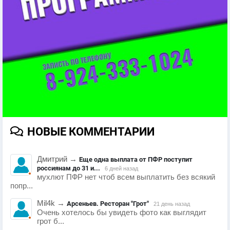
НОВЫЕ КОММЕНТАРИИ
Дмитрий
→
Еще одна выплата от ПФР поступит
россиянам до 31 и...
6 дней назад
мухлют ПФР нет чтоб всем выплатить без всякий
попр...
Mil4k
→
Арсеньев. Ресторан "Грот"
21 день назад
Очень хотелось бы увидеть фото как выглядит
грот б...