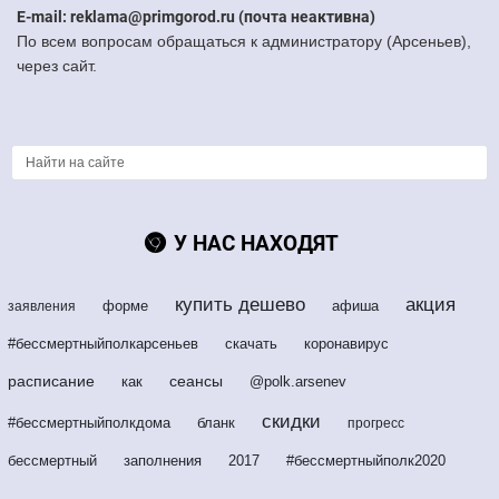
E-mail: reklama@primgorod.ru (почта неактивна)
По всем вопросам обращаться к администратору (Арсеньев),
через сайт.
У НАС НАХОДЯТ
купить дешево
акция
форме
афиша
заявления
#бессмертныйполкарсеньев
скачать
коронавирус
расписание
сеансы
как
@polk.arsenev
скидки
#бессмертныйполкдома
бланк
прогресс
бессмертный
заполнения
2017
#бессмертныйполк2020