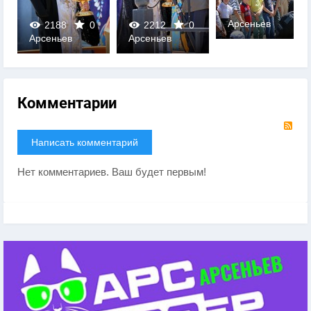
Арсеньев
2188
0
2212
0
Арсеньев
Арсеньев
0
0
Комментарии
RS
Написать комментарий
Нет комментариев. Ваш будет первым!