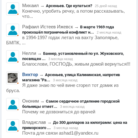
Михаил
→
Арсеньев. Где купаться?
25 дней назад
Конечно, угробить речку, а потом рассказывать,
что...
Рафаил Истеев Ижевск
→
В марте 1969 года
произошёл пограничный конфликт н...
2 месяца назад
в 1994-1997 годах летал на вахту Заполярье,
БМПК, ...
Нелли
→
Баннер, установленный по ул. Жуковского,
посвящен ...
3 месяца назад
Благослови, ГОСПОДЬ, живым домой вернуться!!!
Виктор
→
Арсеньев, улица Калининская, напротив
магазина "Ра...
3 месяца назад
Я даже знаю по чей вине сгорел тот домик из
бруса.
Ононим
→
Самое сердечное отделение городской
больницы отмет...
3 месяца назад
Почему не дозвониться до врачей
Владислав
→
До 300 долларов за килограмм: цена на
приморского ...
3 месяца назад
Почта для связи ashad1@yandex.ru