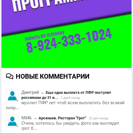
НОВЫЕ КОММЕНТАРИИ
Дмитрий
→
Еще одна выплата от ПФР поступит
россиянам до 31 и...
7 дней назад
мухлют ПФР нет чтоб всем выплатить без всякий
попр...
Mil4k
→
Арсеньев. Ресторан "Грот"
22 дня назад
Очень хотелось бы увидеть фото как выглядит
грот б...