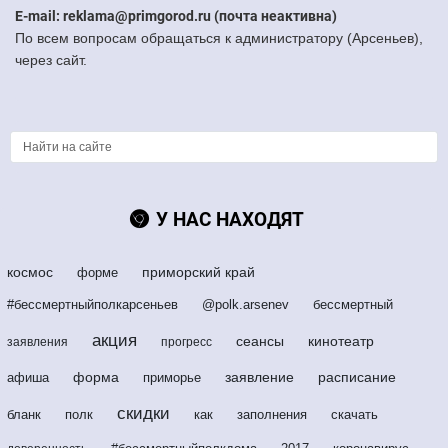
E-mail: reklama@primgorod.ru (почта неактивна)
По всем вопросам обращаться к администратору (Арсеньев),
через сайт.
У НАС НАХОДЯТ
космос
приморский край
форме
#бессмертныйполкарсеньев
@polk.arsenev
бессмертный
акция
сеансы
кинотеатр
заявления
прогресс
форма
заявление
расписание
афиша
приморье
скидки
бланк
полк
как
заполнения
скачать