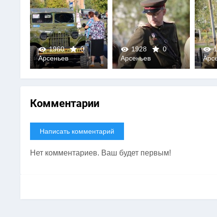
0
1960
0
1928
0
1
Арсеньев
Арсеньев
Арс
0
0
Комментарии
Написать комментарий
Нет комментариев. Ваш будет первым!