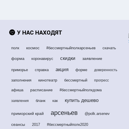
У НАС НАХОДЯТ
космос
полк
#бессмертныйполкарсеньев
скачать
скидки
форма
заявление
коронавирус
акция
приморье
справка
форме
доверенность
кинотеатр
заполнения
бессмертный
прогресс
расписание
афиша
#бессмертныйполкдома
купить дешево
бланк
как
заявления
арсеньев
приморский край
@polk.arsenev
сеансы
2017
#бессмертныйполк2020