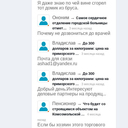
Я даже знаю по чей вине сгорел
тот домик из бруса.
Ононим
→
Самое сердечное
отделение городской больницы
отмет...
3 месяца назад
Почему не дозвониться до врачей
Владислав
→
До 300
долларов за килограмм: цена на
приморского ...
3 месяца назад
Почта для связи
ashad1@yandex.ru
Владислав
→
До 300
долларов за килограмм: цена на
приморского ...
3 месяца назад
Добрый день.Интересуют
деловые партнеры на продукц...
Пенсионер
→
Что будет со
строящимся объектом на
Комсомольской ...
4 месяца
назад
Если бы хозяин этого торгового