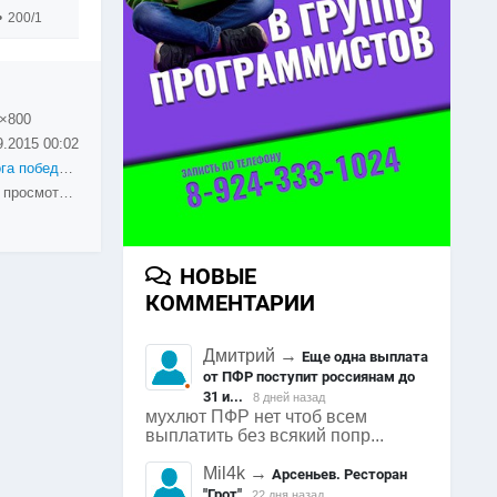
200/1
×800
9.2015
00:02
Дорога победы 2015
1726 просмотров
НОВЫЕ
КОММЕНТАРИИ
Дмитрий
→
Еще одна выплата
от ПФР поступит россиянам до
31 и...
8 дней назад
мухлют ПФР нет чтоб всем
выплатить без всякий попр...
Mil4k
→
Арсеньев. Ресторан
"Грот"
22 дня назад