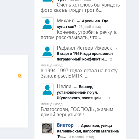
Очень хотелось бы увидеть
фото как выглядит грот б...
Михаил
→
Арсеньев. Где
купаться?
26 дней назад
1706
0
1758
0
1703
Конечно, угробить речку, а
потом рассказывать, что...
Арсеньев
Арсеньев
Арсеньев
0
0
0
Рафаил Истеев Ижевск
→
В марте 1969 года произошёл
пограничный конфликт н...
2
месяца назад
в 1994-1997 годах летал на вахту
RSS
Заполярье, БМПК, ...
Нелли
→
Баннер,
установленный по ул.
Жуковского, посвящен ...
3
месяца назад
Благослови, ГОСПОДЬ, живым
домой вернуться!!!
Виктор
→
Арсеньев, улица
Калининская, напротив магазина
"Ра...
3 месяца назад