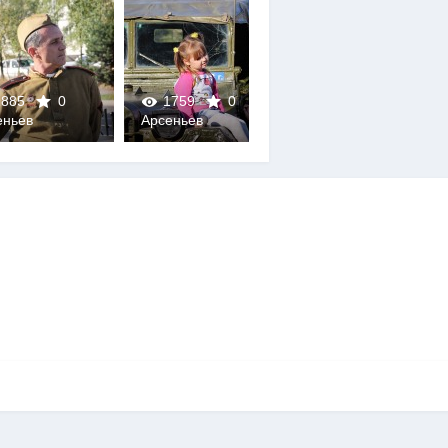
885
0
1759
0
1748
0
еньев
Арсеньев
Арсеньев
0
0
0