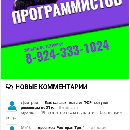
НОВЫЕ КОММЕНТАРИИ
Дмитрий
→
Еще одна выплата от ПФР поступит
россиянам до 31 и...
8 дней назад
мухлют ПФР нет чтоб всем выплатить без всякий
попр...
Mil4k
→
Арсеньев. Ресторан "Грот"
22 дня назад