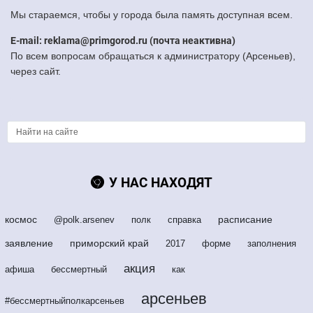
Мы стараемся, чтобы у города была память доступная всем.
E-mail: reklama@primgorod.ru (почта неактивна)
По всем вопросам обращаться к администратору (Арсеньев),
через сайт.
У НАС НАХОДЯТ
космос
расписание
@polk.arsenev
полк
справка
заявление
приморский край
2017
форме
заполнения
акция
афиша
бессмертный
как
арсеньев
#бессмертныйполкарсеньев