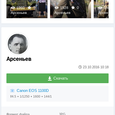
1960
0
1928
0
1885
Арсеньев
Арсеньев
Арсеньев
0
0
0
Арсеньев
23.10.2016
10:18
Скачать
Canon EOS 1100D
f/4.5
1/1250
1600
144/1
Формат файла
JPG