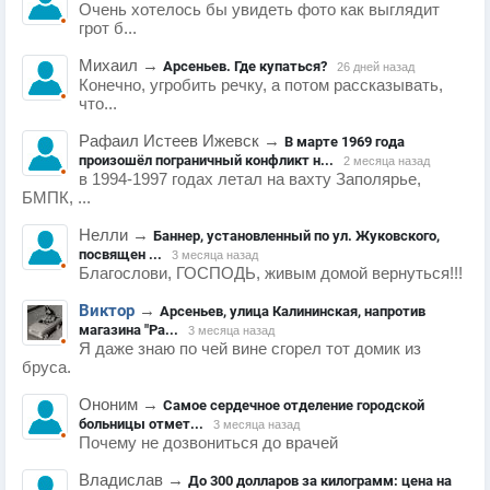
Очень хотелось бы увидеть фото как выглядит
грот б...
Михаил
→
Арсеньев. Где купаться?
26 дней назад
Конечно, угробить речку, а потом рассказывать,
что...
Рафаил Истеев Ижевск
→
В марте 1969 года
произошёл пограничный конфликт н...
2 месяца назад
в 1994-1997 годах летал на вахту Заполярье,
БМПК, ...
Нелли
→
Баннер, установленный по ул. Жуковского,
посвящен ...
3 месяца назад
Благослови, ГОСПОДЬ, живым домой вернуться!!!
Виктор
→
Арсеньев, улица Калининская, напротив
магазина "Ра...
3 месяца назад
Я даже знаю по чей вине сгорел тот домик из
бруса.
Ононим
→
Самое сердечное отделение городской
больницы отмет...
3 месяца назад
Почему не дозвониться до врачей
Владислав
→
До 300 долларов за килограмм: цена на