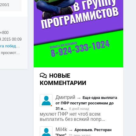
200/1
×800
9.2015
00:09
Дорога победы 2015
1756 просмотров
НОВЫЕ
КОММЕНТАРИИ
Дмитрий
→
Еще одна выплата
от ПФР поступит россиянам до
31 и...
6 дней назад
мухлют ПФР нет чтоб всем
выплатить без всякий попр...
Mil4k
→
Арсеньев. Ресторан
"Грот"
21 день назад