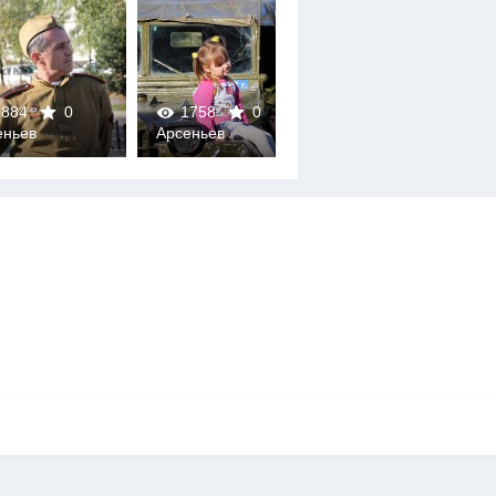
884
0
1758
0
1747
0
еньев
Арсеньев
Арсеньев
0
0
0