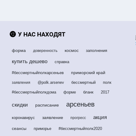
У НАС НАХОДЯТ
форма
космос
заполнения
доверенность
купить дешево
справка
приморский край
#бессмертныйполкарсеньев
@polk.arsenev
бессмертный
полк
заявления
#бессмертныйполкдома
форме
бланк
2017
арсеньев
скидки
расписание
акция
заявление
коронавирус
прогресс
сеансы
приморье
#бессмертныйполк2020