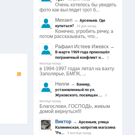
Очень хотелось бы увидеть
фото как выглядит грот б...
Михаил
→
Арсеньев. Где
купаться?
24 дня назад
1705
0
1701
0
1659
Конечно, угробить речку, а
потом рассказывать, что...
Арсеньев
Арсеньев
Арсеньев
0
0
0
Рафаил Истеев Ижевск
→
В марте 1969 года произошёл
пограничный конфликт н...
2
месяца назад
в 1994-1997 годах летал на вахту
RSS
Заполярье, БМПК, ...
Нелли
→
Баннер,
установленный по ул.
Жуковского, посвящен ...
3
месяца назад
Благослови, ГОСПОДЬ, живым
домой вернуться!!!
Виктор
→
Арсеньев, улица
Калининская, напротив магазина
"Ра...
3 месяца назад