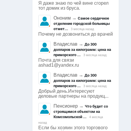
Я даже знаю по чей вине сгорел
тот домик из бруса.
Ононим
→
Самое сердечное
отделение городской больницы
отмет...
3 месяца назад
Почему не дозвониться до врачей
Владислав
→
До 300
долларов за килограмм: цена на
приморского ...
3 месяца назад
Почта для связи
ashad1@yandex.ru
Владислав
→
До 300
долларов за килограмм: цена на
приморского ...
3 месяца назад
Добрый день.Интересуют
деловые партнеры на продукц...
Пенсионер
→
Что будет со
строящимся объектом на
Комсомольской ...
4 месяца
назад
Если бы хозяин этого торгового