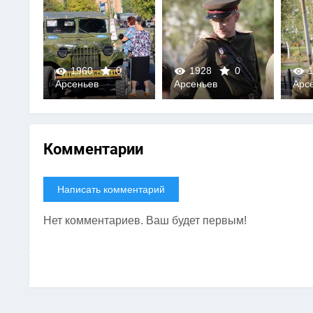
0
1960
0
1928
0
1
Арсеньев
Арсеньев
Арс
0
0
Комментарии
Написать комментарий
Нет комментариев. Ваш будет первым!