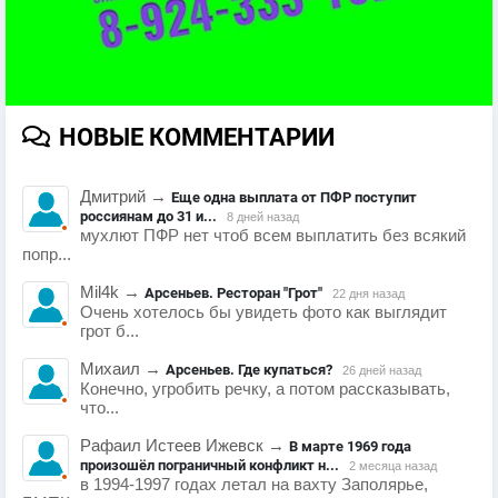
НОВЫЕ КОММЕНТАРИИ
Дмитрий
→
Еще одна выплата от ПФР поступит
россиянам до 31 и...
8 дней назад
мухлют ПФР нет чтоб всем выплатить без всякий
попр...
Mil4k
→
Арсеньев. Ресторан "Грот"
22 дня назад
Очень хотелось бы увидеть фото как выглядит
грот б...
Михаил
→
Арсеньев. Где купаться?
26 дней назад
Конечно, угробить речку, а потом рассказывать,
что...
Рафаил Истеев Ижевск
→
В марте 1969 года
произошёл пограничный конфликт н...
2 месяца назад
в 1994-1997 годах летал на вахту Заполярье,