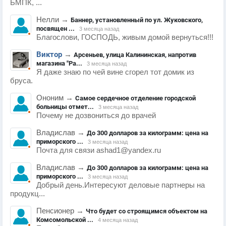
БМПК, ...
Нелли
→
Баннер, установленный по ул. Жуковского,
посвящен ...
3 месяца назад
Благослови, ГОСПОДЬ, живым домой вернуться!!!
Виктор
→
Арсеньев, улица Калининская, напротив
магазина "Ра...
3 месяца назад
Я даже знаю по чей вине сгорел тот домик из
бруса.
Ононим
→
Самое сердечное отделение городской
больницы отмет...
3 месяца назад
Почему не дозвониться до врачей
Владислав
→
До 300 долларов за килограмм: цена на
приморского ...
3 месяца назад
Почта для связи ashad1@yandex.ru
Владислав
→
До 300 долларов за килограмм: цена на
приморского ...
3 месяца назад
Добрый день.Интересуют деловые партнеры на
продукц...
Пенсионер
→
Что будет со строящимся объектом на
Комсомольской ...
4 месяца назад