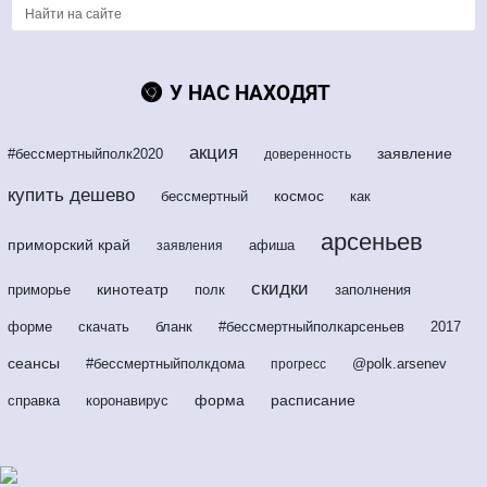
У НАС НАХОДЯТ
акция
заявление
#бессмертныйполк2020
доверенность
купить дешево
космос
бессмертный
как
арсеньев
приморский край
афиша
заявления
скидки
кинотеатр
приморье
полк
заполнения
форме
скачать
бланк
#бессмертныйполкарсеньев
2017
сеансы
#бессмертныйполкдома
@polk.arsenev
прогресс
форма
расписание
справка
коронавирус