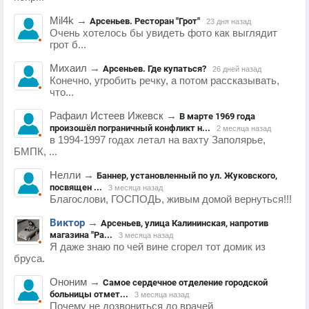
Mil4k
→
Арсеньев. Ресторан "Грот"
23 дня назад
Очень хотелось бы увидеть фото как выглядит
грот б...
Михаил
→
Арсеньев. Где купаться?
26 дней назад
Конечно, угробить речку, а потом рассказывать,
что...
Рафаил Истеев Ижевск
→
В марте 1969 года
произошёл пограничный конфликт н...
2 месяца назад
в 1994-1997 годах летал на вахту Заполярье,
БМПК, ...
Нелли
→
Баннер, установленный по ул. Жуковского,
посвящен ...
3 месяца назад
Благослови, ГОСПОДЬ, живым домой вернуться!!!
Виктор
→
Арсеньев, улица Калининская, напротив
магазина "Ра...
3 месяца назад
Я даже знаю по чей вине сгорел тот домик из
бруса.
Ононим
→
Самое сердечное отделение городской
больницы отмет...
3 месяца назад
Почему не дозвониться до врачей