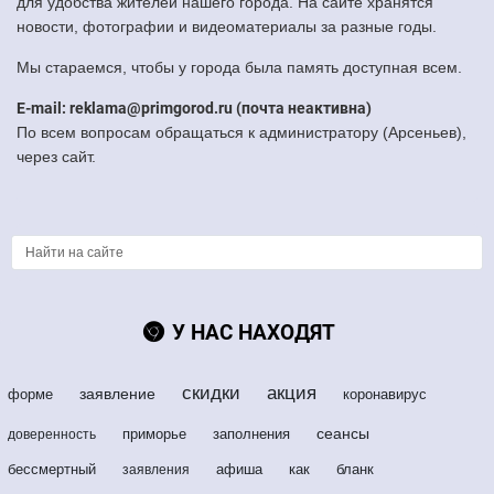
для удобства жителей нашего города. На сайте хранятся
новости, фотографии и видеоматериалы за разные годы.
Мы стараемся, чтобы у города была память доступная всем.
E-mail: reklama@primgorod.ru (почта неактивна)
По всем вопросам обращаться к администратору (Арсеньев),
через сайт.
У НАС НАХОДЯТ
скидки
акция
заявление
форме
коронавирус
сеансы
приморье
заполнения
доверенность
бессмертный
афиша
как
бланк
заявления