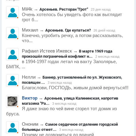
Mil4k
→
Арсеньев. Ресторан "Грот"
23 дня назад
Очень хотелось бы увидеть фото как выглядит
грот б...
Михаил
→
Арсеньев. Где купаться?
26 дней назад
Конечно, угробить речку, а потом рассказывать,
что...
Рафаил Истеев Ижевск
→
В марте 1969 года
произошёл пограничный конфликт н...
2 месяца назад
в 1994-1997 годах летал на вахту Заполярье,
БМПК, ...
Нелли
→
Баннер, установленный по ул. Жуковского,
посвящен ...
3 месяца назад
Благослови, ГОСПОДЬ, живым домой вернуться!!!
Виктор
→
Арсеньев, улица Калининская, напротив
магазина "Ра...
3 месяца назад
Я даже знаю по чей вине сгорел тот домик из
бруса.
Ононим
→
Самое сердечное отделение городской
больницы отмет...
3 месяца назад
Почему не дозвониться до врачей