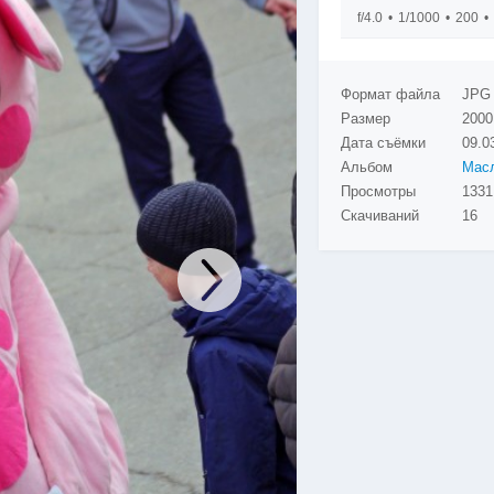
f/4.0
1/1000
200
Формат файла
JPG
Размер
2000
Дата съёмки
09.0
Альбом
Просмотры
1331
Скачиваний
16