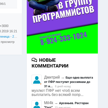
96/1
×3000
3.2019
16:21
Масленица - 2019. Арсеньев.
 просмотр
НОВЫЕ
КОММЕНТАРИИ
Дмитрий
→
Еще одна выплата
от ПФР поступит россиянам до
31 и...
8 дней назад
мухлют ПФР нет чтоб всем
выплатить без всякий попр...
Mil4k
→
Арсеньев. Ресторан
"Грот"
23 дня назад