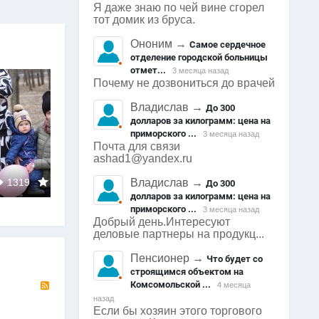
Я даже знаю по чей вине сгорел
тот домик из бруса.
Ононим
→
Самое сердечное
отделение городской больницы
отмет...
3 месяца назад
Почему не дозвониться до врачей
Владислав
→
До 300
долларов за килограмм: цена на
приморского ...
3 месяца назад
Почта для связи
ashad1@yandex.ru
Арсеньев
1278
0
0
13
1298
0
Владислав
→
До 300
Арсеньев
0
долларов за килограмм: цена на
приморского ...
3 месяца назад
Добрый день.Интересуют
деловые партнеры на продукц...
Пенсионер
→
Что будет со
строящимся объектом на
RSS
Комсомольской ...
4 месяца
назад
Если бы хозяин этого торгового