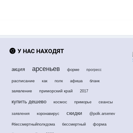
У НАС НАХОДЯТ
арсеньев
акция
форме
прогресс
расписание
как
полк
афиша
бланк
заявление
приморский край
2017
купить дешево
космос
сеансы
приморье
скидки
коронавирус
@polk.arsenev
заявления
форма
#бессмертныйполкдома
бессмертный