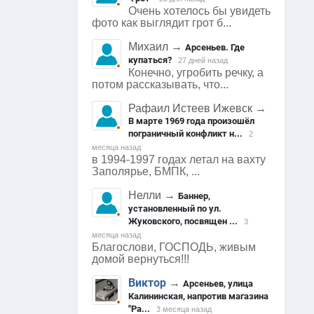
Очень хотелось бы увидеть
фото как выглядит грот б...
Михаил
→
Арсеньев. Где
купаться?
27 дней назад
Конечно, угробить речку, а
потом рассказывать, что...
Рафаил Истеев Ижевск
→
В марте 1969 года произошёл
пограничный конфликт н...
2
месяца назад
в 1994-1997 годах летал на вахту
Заполярье, БМПК, ...
Нелли
→
Баннер,
установленный по ул.
Жуковского, посвящен ...
3
месяца назад
Благослови, ГОСПОДЬ, живым
домой вернуться!!!
Виктор
→
Арсеньев, улица
Калининская, напротив магазина
"Ра...
3 месяца назад