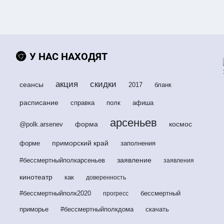
У НАС НАХОДЯТ
акция
скидки
сеансы
2017
бланк
расписание
справка
полк
афиша
арсеньев
форма
космос
@polk.arsenev
приморский край
форме
заполнения
заявление
#бессмертныйполкарсеньев
заявления
кинотеатр
как
доверенность
#бессмертныйполк2020
бессмертный
прогресс
приморье
#бессмертныйполкдома
скачать