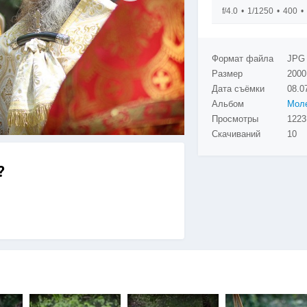
f/4.0
1/1250
400
Формат файла
JPG
Размер
2000
Дата съёмки
08.0
Альбом
Моле
Просмотры
1223
Скачиваний
10
?