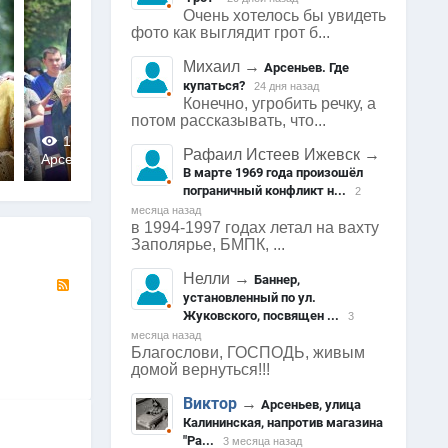
Очень хотелось бы увидеть
фото как выглядит грот б...
Михаил
→
Арсеньев. Где
купаться?
24 дня назад
Конечно, угробить речку, а
потом рассказывать, что...
Арсеньев
1486
0
1579
0
Рафаил Истеев Ижевск
→
Арсеньев
Арсеньев
0
0
В марте 1969 года произошёл
пограничный конфликт н...
2
месяца назад
в 1994-1997 годах летал на вахту
Заполярье, БМПК, ...
Нелли
→
RSS
Баннер,
установленный по ул.
Жуковского, посвящен ...
3
месяца назад
Благослови, ГОСПОДЬ, живым
домой вернуться!!!
Виктор
→
Арсеньев, улица
Калининская, напротив магазина
"Ра...
3 месяца назад