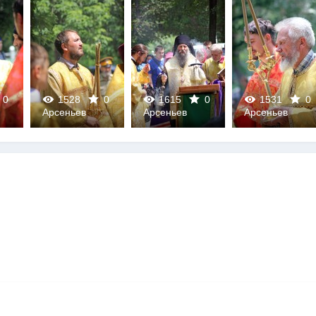
0
1528
0
1615
0
1531
0
Арсеньев
Арсеньев
Арсеньев
0
0
0