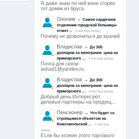
Я даже знаю по чей вине сгорел
тот домик из бруса.
Ононим
→
Самое сердечное
отделение городской больницы
отмет...
3 месяца назад
Почему не дозвониться до врачей
Владислав
→
До 300
долларов за килограмм: цена на
приморского ...
3 месяца назад
Почта для связи
ashad1@yandex.ru
Владислав
→
До 300
долларов за килограмм: цена на
приморского ...
3 месяца назад
Добрый день.Интересуют
деловые партнеры на продукц...
Пенсионер
→
Что будет со
строящимся объектом на
Комсомольской ...
4 месяца
назад
Если бы хозяин этого торгового