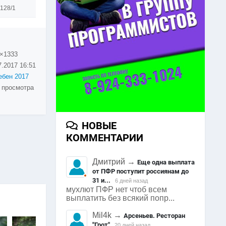
128/1
×1333
7.2017
16:51
бен 2017
 просмотра
НОВЫЕ
КОММЕНТАРИИ
Дмитрий
→
Еще одна выплата
от ПФР поступит россиянам до
31 и...
6 дней назад
мухлют ПФР нет чтоб всем
выплатить без всякий попр...
Mil4k
→
Арсеньев. Ресторан
"Грот"
20 дней назад