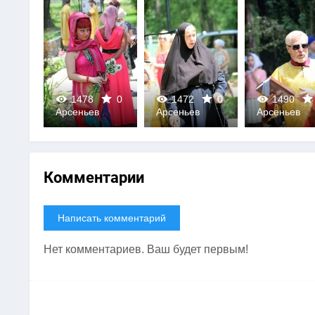
0
1478
0
1472
0
1490
Арсеньев
Арсеньев
Арсеньев
0
0
0
Комментарии
Написать комментарий
Нет комментариев. Ваш будет первым!