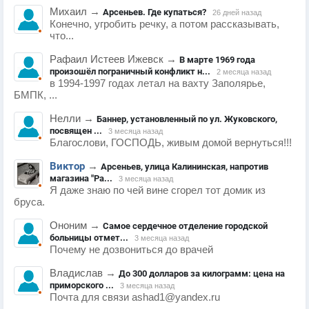
Михаил
→
Арсеньев. Где купаться?
26 дней назад
Конечно, угробить речку, а потом рассказывать,
что...
Рафаил Истеев Ижевск
→
В марте 1969 года
произошёл пограничный конфликт н...
2 месяца назад
в 1994-1997 годах летал на вахту Заполярье,
БМПК, ...
Нелли
→
Баннер, установленный по ул. Жуковского,
посвящен ...
3 месяца назад
Благослови, ГОСПОДЬ, живым домой вернуться!!!
Виктор
→
Арсеньев, улица Калининская, напротив
магазина "Ра...
3 месяца назад
Я даже знаю по чей вине сгорел тот домик из
бруса.
Ононим
→
Самое сердечное отделение городской
больницы отмет...
3 месяца назад
Почему не дозвониться до врачей
Владислав
→
До 300 долларов за килограмм: цена на
приморского ...
3 месяца назад
Почта для связи ashad1@yandex.ru