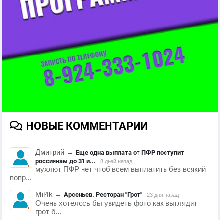
НОВЫЕ КОММЕНТАРИИ
Дмитрий
→
Еще одна выплата от ПФР поступит
россиянам до 31 и...
8 дней назад
мухлют ПФР нет чтоб всем выплатить без всякий
попр...
Mil4k
→
Арсеньев. Ресторан "Грот"
23 дня назад
Очень хотелось бы увидеть фото как выглядит
грот б...