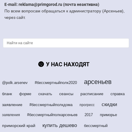
E-mail: reklama@primgorod.ru (почта неактивна)
По всем вопросам обращаться к администратору (Арсеньев),
через сайт.
У НАС НАХОДЯТ
арсеньев
@polk.arsenev
#бессмертныйполк2020
сеансы
расписание
бланк
форме
скачать
справка
скидки
заявление
#бессмертныйполкдома
прогресс
#бессмертныйполкарсеньев
2017
приморье
заявления
купить дешево
приморский край
бессмертный