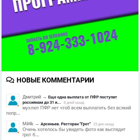
НОВЫЕ КОММЕНТАРИИ
Дмитрий
→
Еще одна выплата от ПФР поступит
россиянам до 31 и...
8 дней назад
мухлют ПФР нет чтоб всем выплатить без всякий
попр...
Mil4k
→
Арсеньев. Ресторан "Грот"
23 дня назад
Очень хотелось бы увидеть фото как выглядит
грот б...