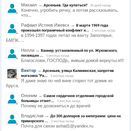
Михаил
→
Арсеньев. Где купаться?
26 дней назад
Конечно, угробить речку, а потом рассказывать,
что...
Рафаил Истеев Ижевск
→
В марте 1969 года
произошёл пограничный конфликт н...
2 месяца назад
в 1994-1997 годах летал на вахту Заполярье,
БМПК, ...
Нелли
→
Баннер, установленный по ул. Жуковского,
посвящен ...
3 месяца назад
Благослови, ГОСПОДЬ, живым домой вернуться!!!
Виктор
→
Арсеньев, улица Калининская, напротив
магазина "Ра...
3 месяца назад
Я даже знаю по чей вине сгорел тот домик из
бруса.
Ононим
→
Самое сердечное отделение городской
больницы отмет...
3 месяца назад
Почему не дозвониться до врачей
Владислав
→
До 300 долларов за килограмм: цена на
приморского ...
3 месяца назад
Почта для связи ashad1@yandex.ru