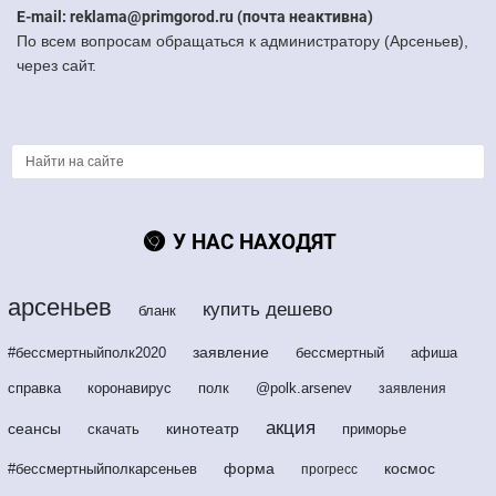
E-mail: reklama@primgorod.ru (почта неактивна)
По всем вопросам обращаться к администратору (Арсеньев),
через сайт.
У НАС НАХОДЯТ
арсеньев
купить дешево
бланк
заявление
#бессмертныйполк2020
бессмертный
афиша
справка
коронавирус
полк
@polk.arsenev
заявления
акция
сеансы
кинотеатр
скачать
приморье
форма
космос
#бессмертныйполкарсеньев
прогресс