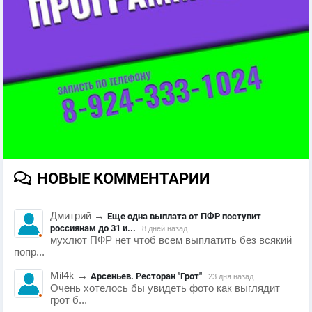
НОВЫЕ КОММЕНТАРИИ
Дмитрий
→
Еще одна выплата от ПФР поступит
россиянам до 31 и...
8 дней назад
мухлют ПФР нет чтоб всем выплатить без всякий
попр...
Mil4k
→
Арсеньев. Ресторан "Грот"
23 дня назад
Очень хотелось бы увидеть фото как выглядит
грот б...