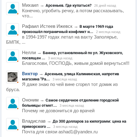
Михаил
→
Арсеньев. Где купаться?
26 дней назад
Конечно, угробить речку, а потом рассказывать,
что...
Рафаил Истеев Ижевск
→
В марте 1969 года
произошёл пограничный конфликт н...
2 месяца назад
в 1994-1997 годах летал на вахту Заполярье,
БМПК, ...
Нелли
→
Баннер, установленный по ул. Жуковского,
посвящен ...
3 месяца назад
Благослови, ГОСПОДЬ, живым домой вернуться!!!
Виктор
→
Арсеньев, улица Калининская, напротив
магазина "Ра...
3 месяца назад
Я даже знаю по чей вине сгорел тот домик из
бруса.
Ононим
→
Самое сердечное отделение городской
больницы отмет...
3 месяца назад
Почему не дозвониться до врачей
Владислав
→
До 300 долларов за килограмм: цена на
приморского ...
3 месяца назад
Почта для связи ashad1@yandex.ru