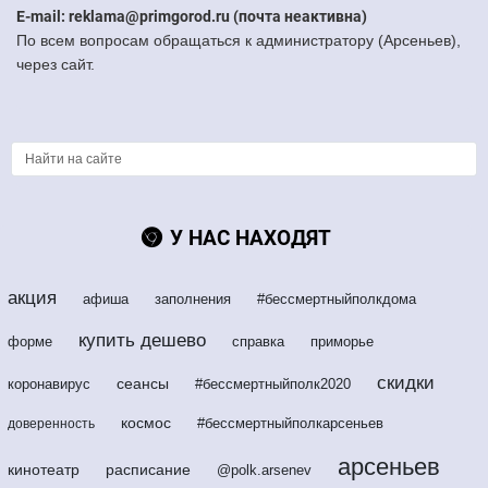
E-mail: reklama@primgorod.ru (почта неактивна)
По всем вопросам обращаться к администратору (Арсеньев),
через сайт.
У НАС НАХОДЯТ
акция
афиша
заполнения
#бессмертныйполкдома
купить дешево
форме
справка
приморье
скидки
сеансы
коронавирус
#бессмертныйполк2020
космос
#бессмертныйполкарсеньев
доверенность
арсеньев
кинотеатр
расписание
@polk.arsenev