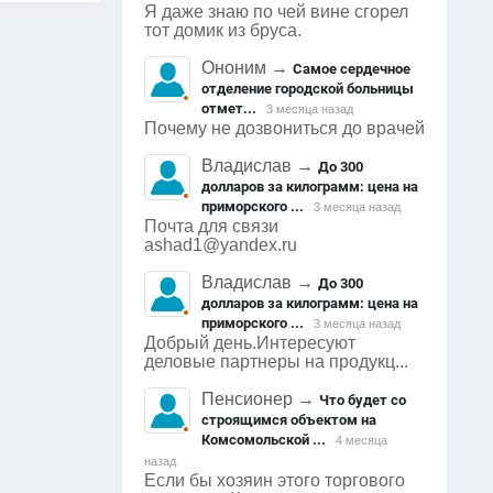
Я даже знаю по чей вине сгорел
тот домик из бруса.
Ононим
→
Самое сердечное
отделение городской больницы
отмет...
3 месяца назад
Почему не дозвониться до врачей
Владислав
→
До 300
долларов за килограмм: цена на
приморского ...
3 месяца назад
Почта для связи
ashad1@yandex.ru
Владислав
→
До 300
долларов за килограмм: цена на
приморского ...
3 месяца назад
Добрый день.Интересуют
деловые партнеры на продукц...
Пенсионер
→
Что будет со
строящимся объектом на
Комсомольской ...
4 месяца
назад
Если бы хозяин этого торгового