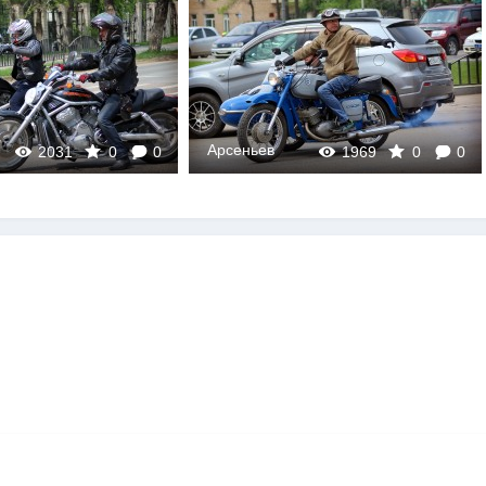
Арсеньев
2031
0
0
1969
0
0