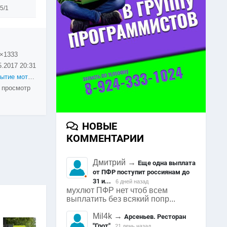
5/1
×1333
5.2017
20:31
Открытие мотосезона 2017
 просмотр
НОВЫЕ
КОММЕНТАРИИ
Дмитрий
→
Еще одна выплата
от ПФР поступит россиянам до
31 и...
6 дней назад
мухлют ПФР нет чтоб всем
выплатить без всякий попр...
Mil4k
→
Арсеньев. Ресторан
"Грот"
21 день назад