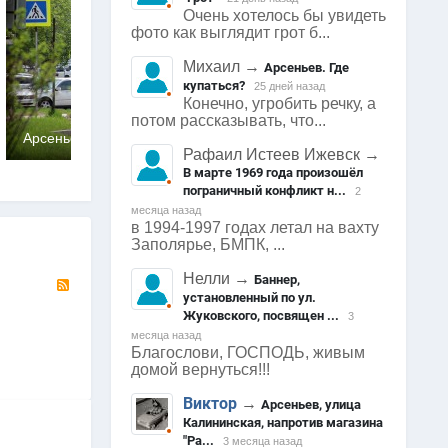
Очень хотелось бы увидеть
фото как выглядит грот б...
Михаил
→
Арсеньев. Где
купаться?
25 дней назад
Конечно, угробить речку, а
потом рассказывать, что...
Арсеньев
Арсеньев
1977
0
0
23
Рафаил Истеев Ижевск
→
В марте 1969 года произошёл
пограничный конфликт н...
2
месяца назад
в 1994-1997 годах летал на вахту
Заполярье, БМПК, ...
Нелли
→
RSS
Баннер,
установленный по ул.
Жуковского, посвящен ...
3
месяца назад
Благослови, ГОСПОДЬ, живым
домой вернуться!!!
Виктор
→
Арсеньев, улица
Калининская, напротив магазина
"Ра...
3 месяца назад