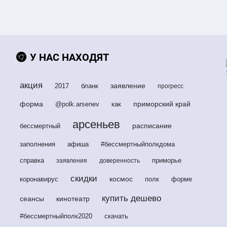
У НАС НАХОДЯТ
акция
заявление
2017
бланк
прогресс
форма
приморский край
@polk.arsenev
как
арсеньев
расписание
бессмертный
заполнения
афиша
#бессмертныйполкдома
справка
приморье
заявления
доверенность
скидки
космос
коронавирус
полк
форме
купить дешево
сеансы
кинотеатр
#бессмертныйполк2020
скачать