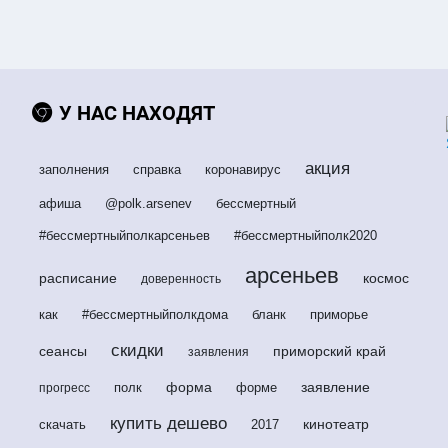
У НАС НАХОДЯТ
акция
заполнения
справка
коронавирус
афиша
@polk.arsenev
бессмертный
#бессмертныйполкарсеньев
#бессмертныйполк2020
арсеньев
расписание
космос
доверенность
как
#бессмертныйполкдома
бланк
приморье
скидки
сеансы
приморский край
заявления
форма
заявление
полк
форме
прогресс
купить дешево
кинотеатр
скачать
2017