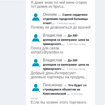
Я даже знаю по чей вине сгорел
тот домик из бруса.
Ононим
→
Самое сердечное
отделение городской больницы
отмет...
3 месяца назад
Почему не дозвониться до врачей
Владислав
→
До 300
долларов за килограмм: цена на
приморского ...
3 месяца назад
Почта для связи
ashad1@yandex.ru
Владислав
→
До 300
долларов за килограмм: цена на
приморского ...
3 месяца назад
Добрый день.Интересуют
деловые партнеры на продукц...
Пенсионер
→
Что будет со
строящимся объектом на
Комсомольской ...
4 месяца
назад
Если бы хозяин этого торгового