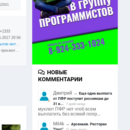
200/1
×1333
5.2017
20:56
Открытие мотосезона 2017
1977 просмотров
НОВЫЕ
КОММЕНТАРИИ
Дмитрий
→
Еще одна выплата
от ПФР поступит россиянам до
31 и...
7 дней назад
мухлют ПФР нет чтоб всем
выплатить без всякий попр...
Mil4k
→
Арсеньев. Ресторан
"Грот"
21 день назад