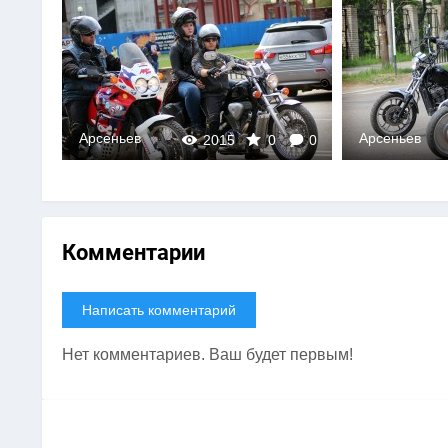
Арсеньев
Арс
015
0
0
2031
0
0
Комментарии
Написать комментарий
Нет комментариев. Ваш будет первым!