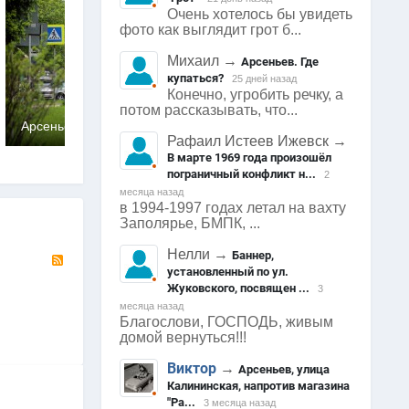
Очень хотелось бы увидеть
фото как выглядит грот б...
Михаил
→
Арсеньев. Где
купаться?
25 дней назад
Конечно, угробить речку, а
потом рассказывать, что...
Арсеньев
Арсеньев
0
0
2040
0
0
Рафаил Истеев Ижевск
→
В марте 1969 года произошёл
пограничный конфликт н...
2
месяца назад
в 1994-1997 годах летал на вахту
Заполярье, БМПК, ...
Нелли
→
RSS
Баннер,
установленный по ул.
Жуковского, посвящен ...
3
месяца назад
Благослови, ГОСПОДЬ, живым
домой вернуться!!!
Виктор
→
Арсеньев, улица
Калининская, напротив магазина
"Ра...
3 месяца назад