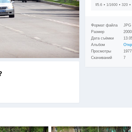
f/5.6
1/1600
320
Формат файла
JPG
Размер
2000
Дата съёмки
13.0
Альбом
Просмотры
Скачиваний
7
?