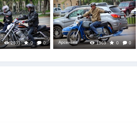
еньев
Арсеньев
1969
0
0
2346