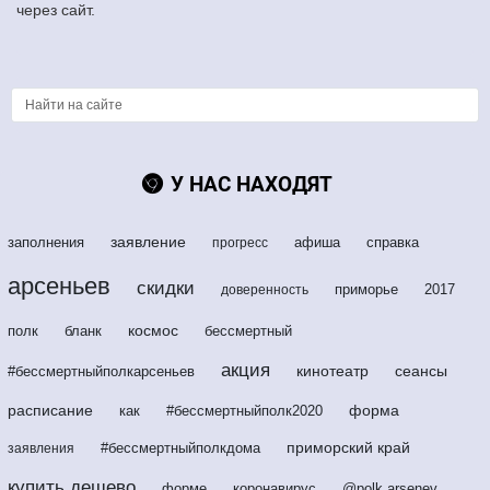
через сайт.
У НАС НАХОДЯТ
заявление
заполнения
афиша
справка
прогресс
арсеньев
скидки
приморье
2017
доверенность
космос
полк
бланк
бессмертный
акция
кинотеатр
сеансы
#бессмертныйполкарсеньев
расписание
форма
как
#бессмертныйполк2020
приморский край
#бессмертныйполкдома
заявления
купить дешево
форме
коронавирус
@polk.arsenev