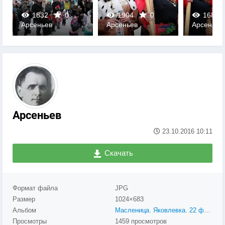
1832
0
1904
0
1685
Арсеньев
Арсеньев
Арсеньев
0
0
0
Арсеньев
23.10.2016
10:11
Скачать
Формат файла
JPG
Размер
1024×683
Альбом
Масленица. Яковлевка. 22 февраля 2015
Просмотры
1459 просмотров