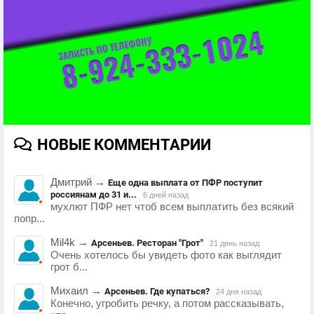
НОВЫЕ КОММЕНТАРИИ
Дмитрий
→
Еще одна выплата от ПФР поступит
россиянам до 31 и...
6 дней назад
мухлют ПФР нет чтоб всем выплатить без всякий
попр...
Mil4k
→
Арсеньев. Ресторан "Грот"
21 день назад
Очень хотелось бы увидеть фото как выглядит
грот б...
Михаил
→
Арсеньев. Где купаться?
24 дня назад
Конечно, угробить речку, а потом рассказывать,