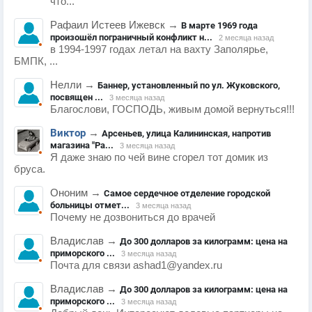
что...
Рафаил Истеев Ижевск
→
В марте 1969 года
произошёл пограничный конфликт н...
2 месяца назад
в 1994-1997 годах летал на вахту Заполярье,
БМПК, ...
Нелли
→
Баннер, установленный по ул. Жуковского,
посвящен ...
3 месяца назад
Благослови, ГОСПОДЬ, живым домой вернуться!!!
Виктор
→
Арсеньев, улица Калининская, напротив
магазина "Ра...
3 месяца назад
Я даже знаю по чей вине сгорел тот домик из
бруса.
Ононим
→
Самое сердечное отделение городской
больницы отмет...
3 месяца назад
Почему не дозвониться до врачей
Владислав
→
До 300 долларов за килограмм: цена на
приморского ...
3 месяца назад
Почта для связи ashad1@yandex.ru
Владислав
→
До 300 долларов за килограмм: цена на
приморского ...
3 месяца назад