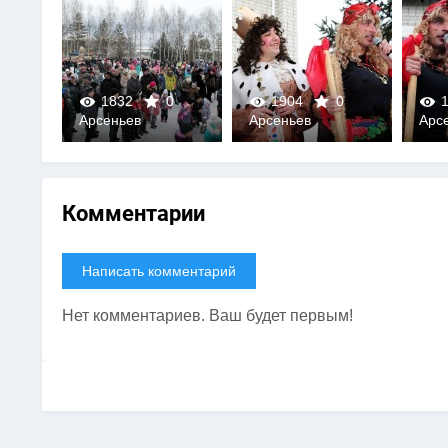
0
1832
0
1904
0
1
Арсеньев
Арсеньев
Арс
0
0
Комментарии
Написать комментарий
Нет комментариев. Ваш будет первым!