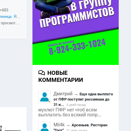
×683
Масленица. Яковлевка. 22 февраля 2015
1825 просмотров
НОВЫЕ
КОММЕНТАРИИ
Дмитрий
→
Еще одна выплата
от ПФР поступит россиянам до
31 и...
6 дней назад
мухлют ПФР нет чтоб всем
выплатить без всякий попр...
Mil4k
→
Арсеньев. Ресторан
"Грот"
21 день назад