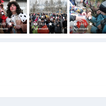
685
0
1614
0
1615
0
еньев
Арсеньев
Арсеньев
0
0
0