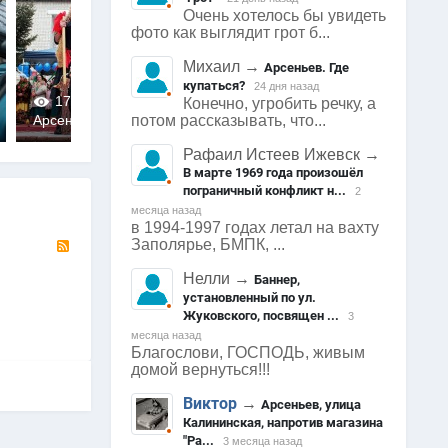
Очень хотелось бы увидеть
фото как выглядит грот б...
Михаил
→
Арсеньев. Где
купаться?
24 дня назад
1728
0
1670
0
1622
Конечно, угробить речку, а
потом рассказывать, что...
Арсеньев
Арсеньев
Арсеньев
0
0
0
Рафаил Истеев Ижевск
→
В марте 1969 года произошёл
пограничный конфликт н...
2
месяца назад
в 1994-1997 годах летал на вахту
RSS
Заполярье, БМПК, ...
Нелли
→
Баннер,
установленный по ул.
Жуковского, посвящен ...
3
месяца назад
Благослови, ГОСПОДЬ, живым
домой вернуться!!!
Виктор
→
Арсеньев, улица
Калининская, напротив магазина
"Ра...
3 месяца назад