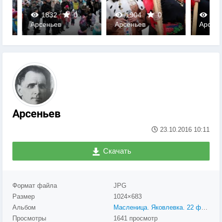
1832
0
1904
0
1685
Арсеньев
Арсеньев
Арсеньев
0
0
0
Арсеньев
23.10.2016
10:11
Скачать
Формат файла
JPG
Размер
1024×683
Альбом
Масленица. Яковлевка. 22 февраля 2015
Просмотры
1641 просмотр