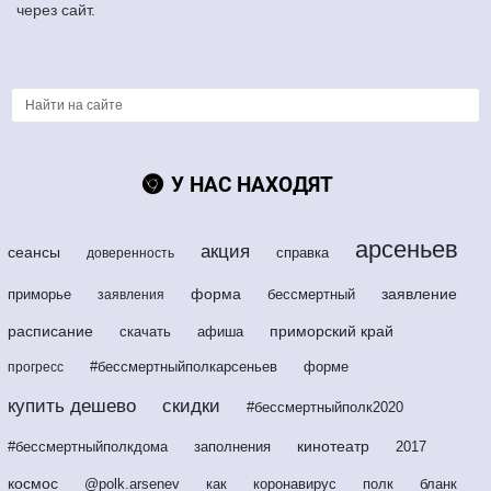
через сайт.
У НАС НАХОДЯТ
арсеньев
акция
сеансы
справка
доверенность
форма
заявление
приморье
бессмертный
заявления
расписание
приморский край
скачать
афиша
#бессмертныйполкарсеньев
форме
прогресс
купить дешево
скидки
#бессмертныйполк2020
кинотеатр
#бессмертныйполкдома
заполнения
2017
космос
@polk.arsenev
как
коронавирус
полк
бланк