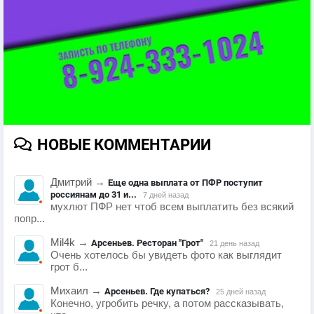
НОВЫЕ КОММЕНТАРИИ
Дмитрий
→
Еще одна выплата от ПФР поступит
россиянам до 31 и...
7 дней назад
мухлют ПФР нет чтоб всем выплатить без всякий
попр...
Mil4k
→
Арсеньев. Ресторан "Грот"
21 день назад
Очень хотелось бы увидеть фото как выглядит
грот б...
Михаил
→
Арсеньев. Где купаться?
25 дней назад
Конечно, угробить речку, а потом рассказывать,