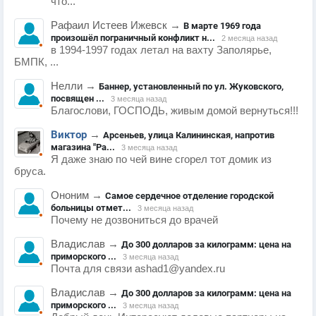
что...
Рафаил Истеев Ижевск
→
В марте 1969 года
произошёл пограничный конфликт н...
2 месяца назад
в 1994-1997 годах летал на вахту Заполярье,
БМПК, ...
Нелли
→
Баннер, установленный по ул. Жуковского,
посвящен ...
3 месяца назад
Благослови, ГОСПОДЬ, живым домой вернуться!!!
Виктор
→
Арсеньев, улица Калининская, напротив
магазина "Ра...
3 месяца назад
Я даже знаю по чей вине сгорел тот домик из
бруса.
Ононим
→
Самое сердечное отделение городской
больницы отмет...
3 месяца назад
Почему не дозвониться до врачей
Владислав
→
До 300 долларов за килограмм: цена на
приморского ...
3 месяца назад
Почта для связи ashad1@yandex.ru
Владислав
→
До 300 долларов за килограмм: цена на
приморского ...
3 месяца назад