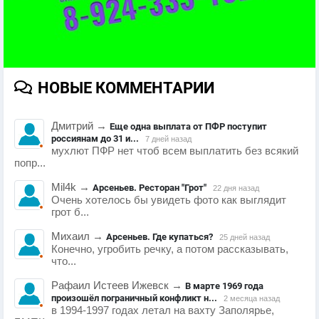
НОВЫЕ КОММЕНТАРИИ
Дмитрий
→
Еще одна выплата от ПФР поступит
россиянам до 31 и...
7 дней назад
мухлют ПФР нет чтоб всем выплатить без всякий
попр...
Mil4k
→
Арсеньев. Ресторан "Грот"
22 дня назад
Очень хотелось бы увидеть фото как выглядит
грот б...
Михаил
→
Арсеньев. Где купаться?
25 дней назад
Конечно, угробить речку, а потом рассказывать,
что...
Рафаил Истеев Ижевск
→
В марте 1969 года
произошёл пограничный конфликт н...
2 месяца назад
в 1994-1997 годах летал на вахту Заполярье,