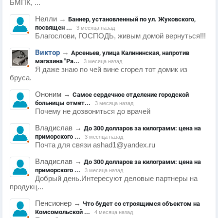
БМПК, ...
Нелли
→
Баннер, установленный по ул. Жуковского,
посвящен ...
3 месяца назад
Благослови, ГОСПОДЬ, живым домой вернуться!!!
Виктор
→
Арсеньев, улица Калининская, напротив
магазина "Ра...
3 месяца назад
Я даже знаю по чей вине сгорел тот домик из
бруса.
Ононим
→
Самое сердечное отделение городской
больницы отмет...
3 месяца назад
Почему не дозвониться до врачей
Владислав
→
До 300 долларов за килограмм: цена на
приморского ...
3 месяца назад
Почта для связи ashad1@yandex.ru
Владислав
→
До 300 долларов за килограмм: цена на
приморского ...
3 месяца назад
Добрый день.Интересуют деловые партнеры на
продукц...
Пенсионер
→
Что будет со строящимся объектом на
Комсомольской ...
4 месяца назад