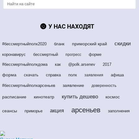
У НАС НАХОДЯТ
скидки
приморский край
#бессмертныйполк2020
бланк
коронавирус
бессмертный
форме
прогресс
#бессмертныйполкдома
как
@polk.arsenev
2017
форма
скачать
справка
полк
афиша
заявления
заявление
#бессмертныйполкарсеньев
доверенность
купить дешево
расписание
кинотеатр
космос
арсеньев
акция
сеансы
приморье
заполнения