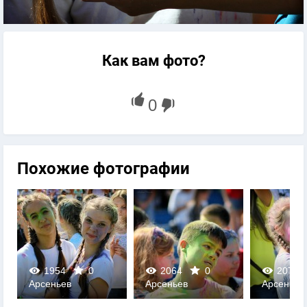
Как вам фото?
Похожие фотографии
1954
0
2064
0
2077
Арсеньев
Арсеньев
Арсеньев
0
0
0