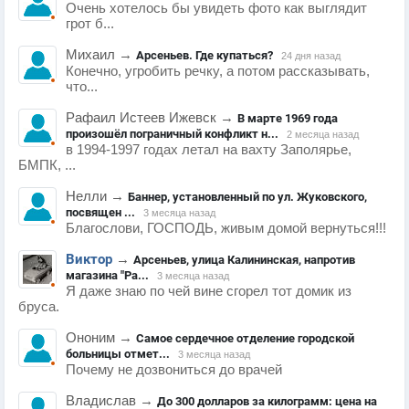
Очень хотелось бы увидеть фото как выглядит
грот б...
Михаил
→
Арсеньев. Где купаться?
24 дня назад
Конечно, угробить речку, а потом рассказывать,
что...
Рафаил Истеев Ижевск
→
В марте 1969 года
произошёл пограничный конфликт н...
2 месяца назад
в 1994-1997 годах летал на вахту Заполярье,
БМПК, ...
Нелли
→
Баннер, установленный по ул. Жуковского,
посвящен ...
3 месяца назад
Благослови, ГОСПОДЬ, живым домой вернуться!!!
Виктор
→
Арсеньев, улица Калининская, напротив
магазина "Ра...
3 месяца назад
Я даже знаю по чей вине сгорел тот домик из
бруса.
Ононим
→
Самое сердечное отделение городской
больницы отмет...
3 месяца назад
Почему не дозвониться до врачей
Владислав
→
До 300 долларов за килограмм: цена на