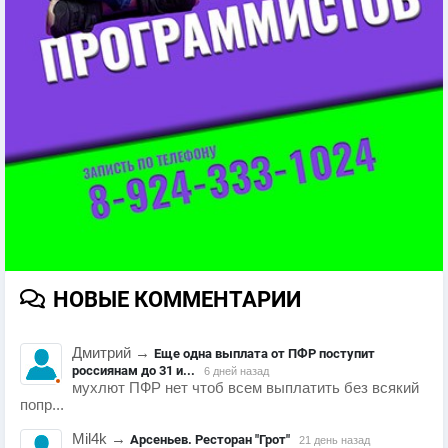
НОВЫЕ КОММЕНТАРИИ
Дмитрий
→
Еще одна выплата от ПФР поступит
россиянам до 31 и...
6 дней назад
мухлют ПФР нет чтоб всем выплатить без всякий
попр...
Mil4k
→
Арсеньев. Ресторан "Грот"
21 день назад