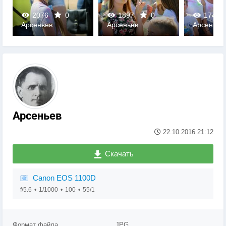
2076
0
1897
0
1747
Арсеньев
Арсеньев
Арсеньев
0
0
0
Арсеньев
22.10.2016
21:12
Скачать
Canon EOS 1100D
f/5.6
1/1000
100
55/1
Формат файла
JPG