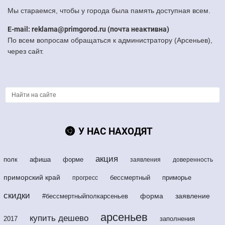
Мы стараемся, чтобы у города была память доступная всем.
E-mail: reklama@primgorod.ru (почта неактивна)
По всем вопросам обращаться к администратору (Арсеньев),
через сайт.
У НАС НАХОДЯТ
акция
полк
афиша
форме
заявления
доверенность
приморский край
бессмертный
приморье
прогресс
скидки
форма
заявление
#бессмертныйполкарсеньев
арсеньев
купить дешево
2017
заполнения