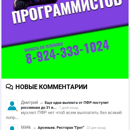
НОВЫЕ КОММЕНТАРИИ
Дмитрий
→
Еще одна выплата от ПФР поступит
россиянам до 31 и...
7 дней назад
мухлют ПФР нет чтоб всем выплатить без всякий
попр...
Mil4k
→
Арсеньев. Ресторан "Грот"
22 дня назад