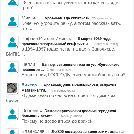
Очень хотелось бы увидеть фото как выглядит
грот б...
Михаил
→
Арсеньев. Где купаться?
25 дней назад
Конечно, угробить речку, а потом рассказывать,
что...
Рафаил Истеев Ижевск
→
В марте 1969 года
произошёл пограничный конфликт н...
2 месяца назад
в 1994-1997 годах летал на вахту Заполярье,
БМПК, ...
Нелли
→
Баннер, установленный по ул. Жуковского,
посвящен ...
3 месяца назад
Благослови, ГОСПОДЬ, живым домой вернуться!!!
Виктор
→
Арсеньев, улица Калининская, напротив
магазина "Ра...
3 месяца назад
Я даже знаю по чей вине сгорел тот домик из
бруса.
Ононим
→
Самое сердечное отделение городской
больницы отмет...
3 месяца назад
Почему не дозвониться до врачей
Владислав
→
До 300 долларов за килограмм: цена на