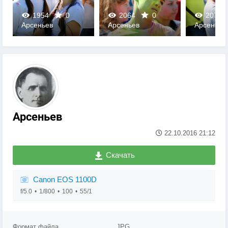
1954
0
2064
0
2077
Арсеньев
Арсеньев
Арсеньев
0
0
0
Арсеньев
22.10.2016
21:12
Скачать
Canon EOS 1100D
f/5.0
1/800
100
55/1
Формат файла
JPG