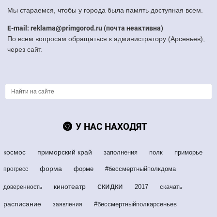
Мы стараемся, чтобы у города была память доступная всем.
E-mail: reklama@primgorod.ru (почта неактивна)
По всем вопросам обращаться к администратору (Арсеньев),
через сайт.
У НАС НАХОДЯТ
космос
приморский край
заполнения
полк
приморье
форма
форме
#бессмертныйполкдома
прогресс
скидки
кинотеатр
2017
скачать
доверенность
расписание
#бессмертныйполкарсеньев
заявления